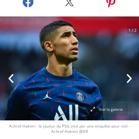
1
/ 2
Voir la galerie
Achraf Hakimi : le joueur du PSG visé par une enquête pour viol
-
Achraf-Hakimi @DR