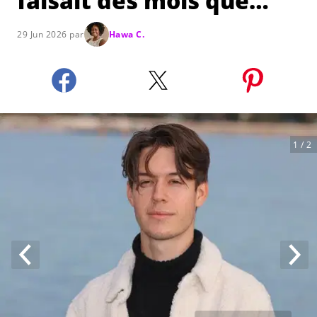
faisait des mois que…"
29 Jun 2026 par
Hawa C.
1
/ 2