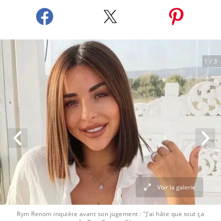
1
/ 3
Voir la galerie
Rym Renom inquiète avant son jugement : "J’ai hâte que tout ça