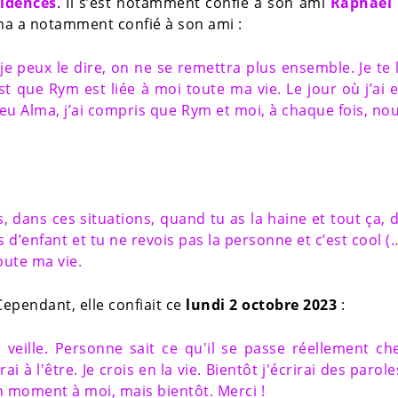
idences
. Il s’est notamment confié à son ami
Raphaël 
lma a notamment confié à son ami :
je peux le dire, on ne se remettra plus ensemble. Je te 
st que Rym est liée à moi toute ma vie. Le jour où j’ai 
 eu Alma, j’ai compris que Rym et moi, à chaque fois, no
s, dans ces situations, quand tu as la haine et tout ça, 
as d’enfant et tu ne revois pas la personne et c’est cool (
oute ma vie.
ependant, elle confiait ce
lundi 2 octobre 2023
:
 veille. Personne sait ce qu'il se passe réellement ch
i à l'être. Je crois en la vie. Bientôt j'écrirai des parole
n moment à moi, mais bientôt. Merci !