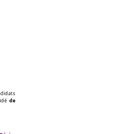
ndidats
cidé
de