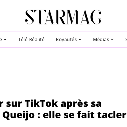
e
Télé-Réalité
Royautés
Médias
 sur TikTok après sa
ueijo : elle se fait tacler