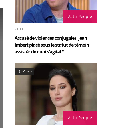
Actu People
21:11
Accusé de violences conjugales, Jean
Imbert placé sous le statut de témoin
assisté : de quoi s'agit-il ?
2 min
Actu People