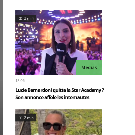
2 min
Médias
13:06
Lucie Bernardoni quitte la Star Academy ?
Son annonce affole les internautes
2 min