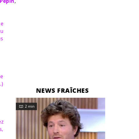
Pépin
,
le
eu
us
de
…)
NEWS FRAÎCHES
2 min
ez
s,