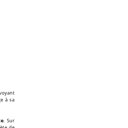
 voyant
ge à sa
ce
. Sur
rète de