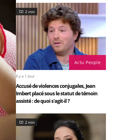
2 min
Actu People
Il y a 1 Jour
Accusé de violences conjugales, Jean
Imbert placé sous le statut de témoin
assisté : de quoi s'agit-il ?
2 min