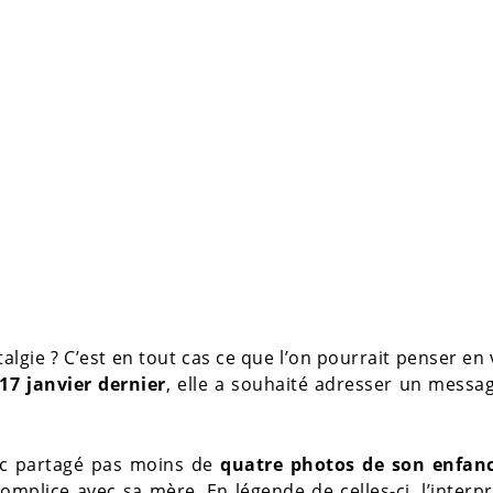
talgie ? C’est en tout cas ce que l’on pourrait penser en
17 janvier dernier
, elle a souhaité adresser un messa
nc partagé pas moins de
quatre photos de son enfan
complice avec sa mère. En légende de celles-ci, l’interp