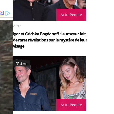
Actu People
20:57
Igor et Grichka Bogdanoff : leur sœur fait
de rares révélations sur le mystère de leur
visage
2 min
Actu People