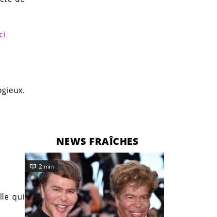
ci
gieux.
NEWS FRAÎCHES
2 min
lle qui