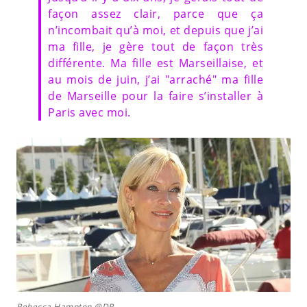
façon assez clair, parce que ça
n’incombait qu’à moi, et depuis que j’ai
ma fille, je gère tout de façon très
différente. Ma fille est Marseillaise, et
au mois de juin, j’ai "arraché" ma fille
de Marseille pour la faire s’installer à
Paris avec moi.
Rebecca Hampton @DR