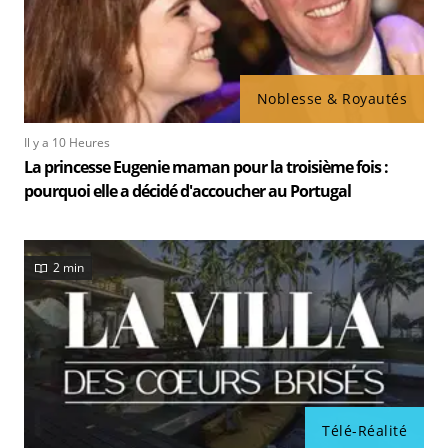
Noblesse & Royautés
Il y a 10 Heures
La princesse Eugenie maman pour la troisième fois :
pourquoi elle a décidé d'accoucher au Portugal
2 min
Télé-Réalité