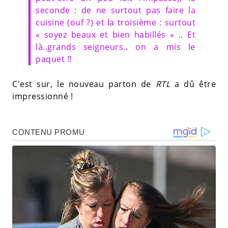
seconde : de ne surtout pas faire la
cuisine (ouf ?) et la troisième : surtout
« soyez beaux et bien habillés » .. Et
là..grands seigneurs.. on a mis le
paquet !!
C'est sur, le nouveau parton de
RTL
a dû être
impressionné !