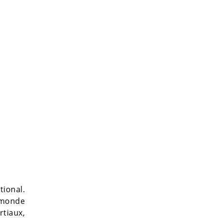
tional.
e monde
rtiaux,