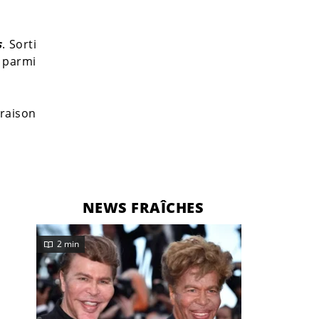
s
. Sorti
, parmi
raison
NEWS FRAÎCHES
2 min