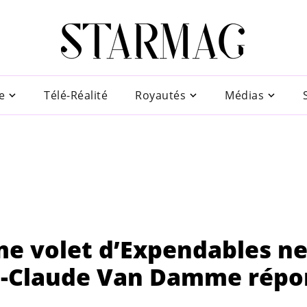
e
Télé-Réalité
Royautés
Médias
me volet d’Expendables n
ean-Claude Van Damme rép