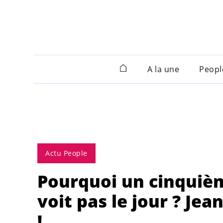
A la une
Peopl
Actu People
Pourquoi un cinquiè
voit pas le jour ? J
!