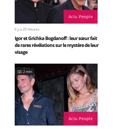
Actu People
Il y a 20 Heures
Igor et Grichka Bogdanoff : leur sœur fait
de rares révélations sur le mystère de leur
visage
2 min
Actu People