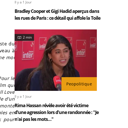
Il y a 1 Jour
Bradley Cooper et Gigi Hadid aperçus dans
les rues de Paris : ce détail qui affole la Toile
2 min
iste du
uveau à
ême moi
Pour le
Peopolitique
ilm qui
ull Love
Il y a 1 Jour
le d’un
Rima Hassan révèle avoir été victime
i monte
d'une agression lors d'une randonnée : "Je
bles en
n'ai pas les mots…"
k pour