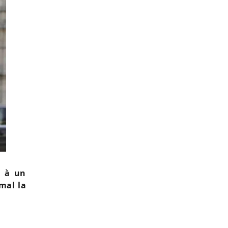
e à un
mal la