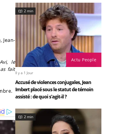
2 min
, Jean-
Actu People
vi, le
as fait
Il y a 1 Jour
Accusé de violences conjugales, Jean
Imbert placé sous le statut de témoin
mbre.
assisté : de quoi s'agit-il ?
2 min