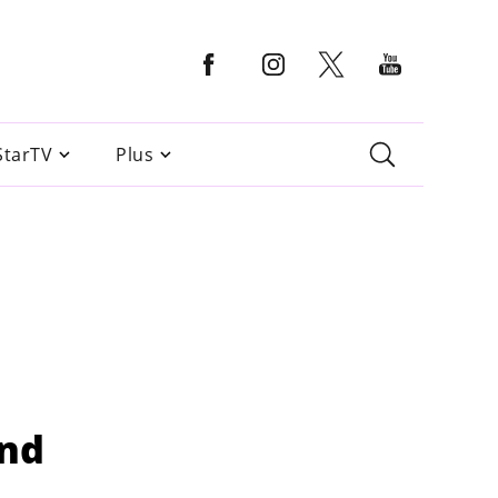
StarTV
Plus
e
ond