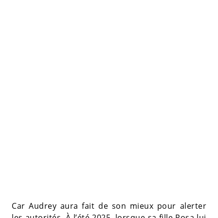
Car Audrey aura fait de son mieux pour alerter
les autorités. À l’été 2025, lorsque sa fille Rosa lui