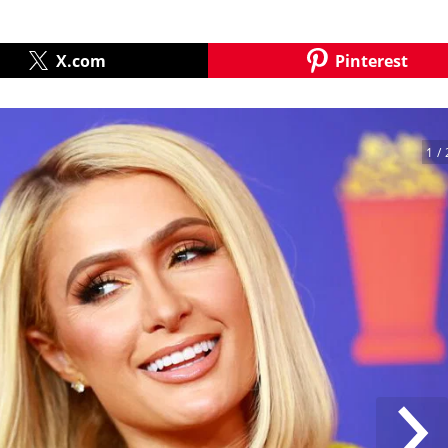
X.com
Pinterest
1
/ 