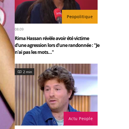
Peopolitique
08:09
Rima Hassan révèle avoir été victime
d'une agression lors d'une randonnée : "Je
n'ai pas les mots…"
2 min
Actu People