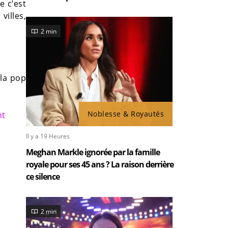
e c’est
villes,
2 min
 la pop
Noblesse & Royautés
nt
Il y a 19 Heures
Meghan Markle ignorée par la famille
royale pour ses 45 ans ? La raison derrière
ce silence
2 min