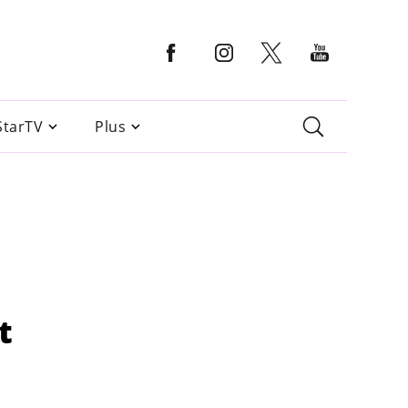
StarTV
Plus
t