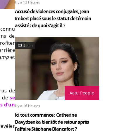
Il y a 13 Heures
Accusé de violences conjugales, Jean
Imbert placé sous le statut de témoin
assisté : de quoi s'agit-il ?
a connu
ans de
rofiter
2 min
arrière
amp
et
ras de
Actu People
t de
se
s d’un
Il y a 16 Heures
Ici tout commence : Catherine
Davydzenka bientôt de retour après
révéler
l'affaire Stéphane Blancafort ?