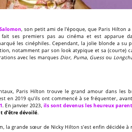
 Salomon
, son petit ami de l’époque, que Paris Hilton 
le fait ses premiers pas au cinéma et est apparue d
rqué les cinéphiles. Cependant, la jolie blonde a su p
tion, notamment par son look atypique et sa (courte) c
orations avec les marques
Dior
,
Puma
,
Guess
ou
Longch
ntaux, Paris Hilton trouve le grand amour dans les b
’est en 2019 qu’ils ont commencé à se fréquenter, avan
1
. En janvier 2023,
ils sont devenus les heureux parent
 d’être dévoilé
.
 la grande sœur de Nicky Hilton s’est enfin décidée à 