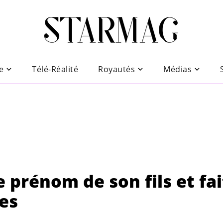
e
Télé-Réalité
Royautés
Médias
e prénom de son fils et fai
es