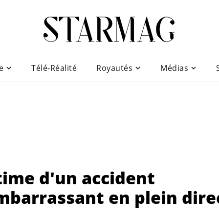
e
Télé-Réalité
Royautés
Médias
time d'un accident
mbarrassant en plein dire