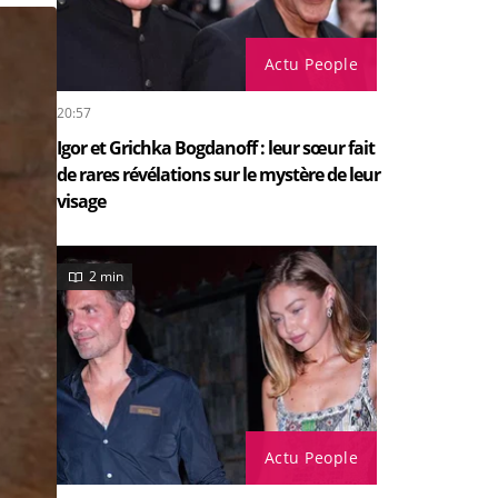
Actu People
20:57
Igor et Grichka Bogdanoff : leur sœur fait
de rares révélations sur le mystère de leur
visage
2 min
Actu People