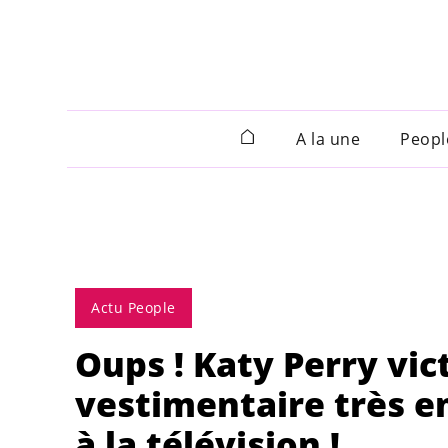
A la une
Peopl
Actu People
Oups ! Katy Perry vic
vestimentaire très e
à la télévision !