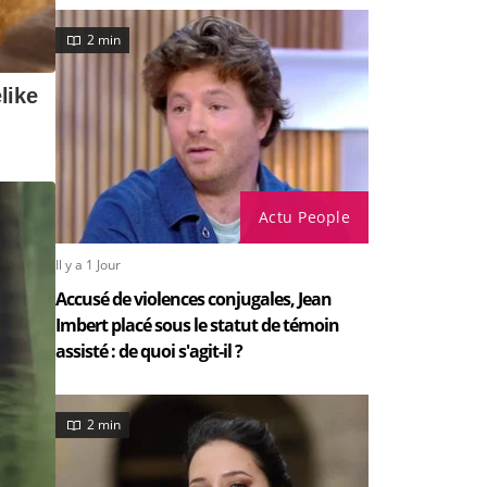
2 min
Actu People
Il y a 1 Jour
Accusé de violences conjugales, Jean
Imbert placé sous le statut de témoin
assisté : de quoi s'agit-il ?
2 min