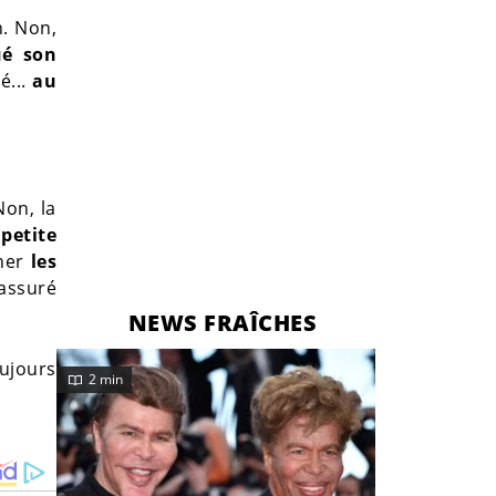
n. Non,
é son
é...
au
Non, la
petite
cher
les
 assuré
NEWS FRAÎCHES
oujours
2 min