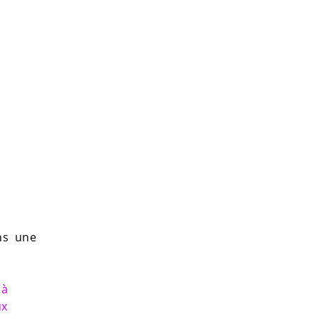
ns une
 à
ux