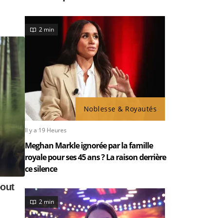
2 min
Noblesse & Royautés
Il y a 19 Heures
Meghan Markle ignorée par la famille
royale pour ses 45 ans ? La raison derrière
ce silence
2 min