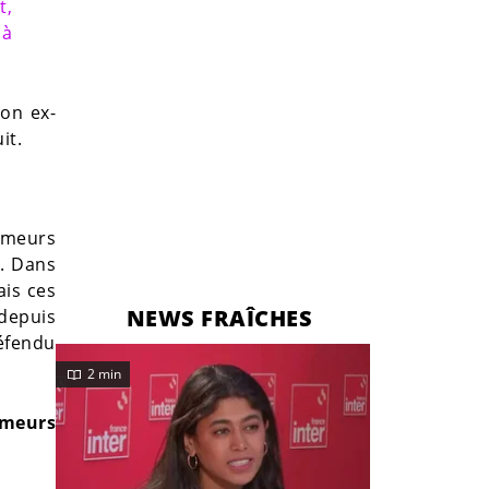
t,
 à
son ex-
it.
umeurs
. Dans
ais ces
NEWS FRAÎCHES
 depuis
défendu
2 min
umeurs