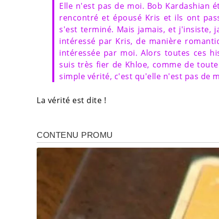
Elle n'est pas de moi. Bob Kardashian ét
rencontré et épousé Kris et ils ont p
s'est terminé. Mais jamais, et j'insiste,
intéressé par Kris, de manière romantiq
intéressée par moi. Alors toutes ces hi
suis très fier de Khloe, comme de toutes 
simple vérité, c'est qu'elle n'est pas de m
La vérité est dite !