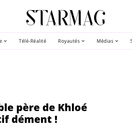
e
Télé-Réalité
Royautés
Médias
ble père de Khloé
if dément !