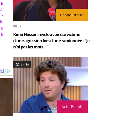
 a
ça
Peopolitique
té
it
08:09
Je
la
Rima Hassan révèle avoir été victime
d'une agression lors d'une randonnée : "Je
n'ai pas les mots…"
2 min
Actu People