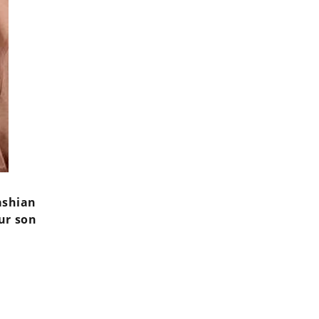
ashian
ur son