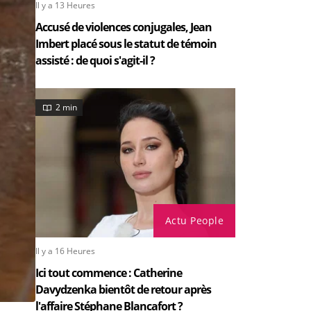
Il y a 13 Heures
Accusé de violences conjugales, Jean
Imbert placé sous le statut de témoin
assisté : de quoi s'agit-il ?
2 min
Actu People
Il y a 16 Heures
Ici tout commence : Catherine
Davydzenka bientôt de retour après
l'affaire Stéphane Blancafort ?