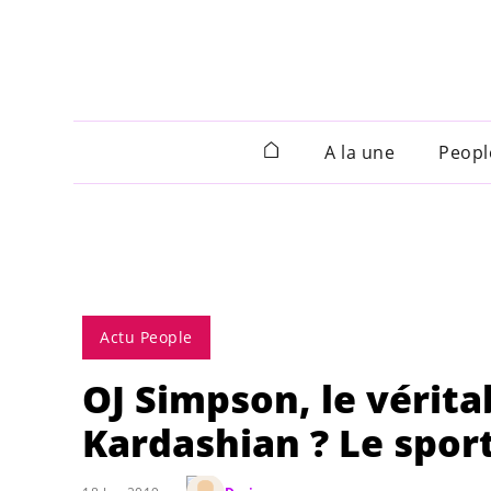
A la une
Peopl
Actu People
OJ Simpson, le vérita
Kardashian ? Le sport