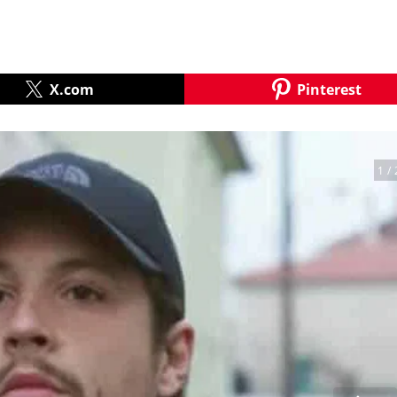
X.com
Pinterest
1
/ 