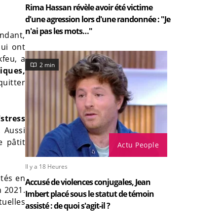
Rima Hassan révèle avoir été victime
d'une agression lors d'une randonnée : "Je
n'ai pas les mots…"
endant,
qui ont
feu, a
2 min
iques,
quitter
"
stress
. Aussi
e pâtit
Actu People
Il y a 18 Heures
ités en
Accusé de violences conjugales, Jean
n 2021.
Imbert placé sous le statut de témoin
tuelles
assisté : de quoi s'agit-il ?