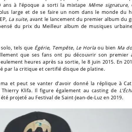
 ans à l’époque a sorti la mixtape
Même signature
, 
 plus large et de se faire un nom dans le monde du h
 EP,
La suite
, avant le lancement du premier album du 
pensé du prix du Meilleur album de musiques urbaine
n solo, tels que
Égérie
,
Tempête
,
Le Horla
ou bien
Ma d
rellement que ses fans ont pu découvrir son premier 
eulement heures après sa sortie, le 8 juin 2015. En 20
é par la critique et certifié disque de platine.
néma et peut se vanter d’avoir donné la réplique à Ca
 Thierry Klifa. Il figure également au casting de
L’Éc
té projeté au Festival de Saint-Jean-de-Luz en 2019.