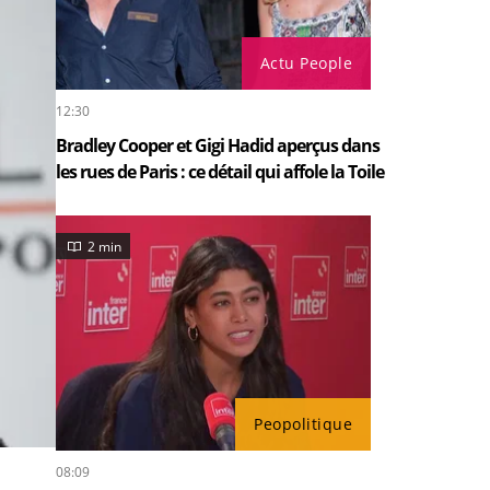
Actu People
12:30
Bradley Cooper et Gigi Hadid aperçus dans
les rues de Paris : ce détail qui affole la Toile
2 min
Peopolitique
08:09