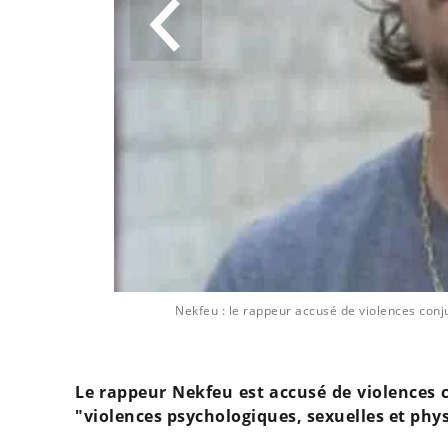
 @ Bestimage
Nekfeu : le rappeur accusé de violences conju
Le rappeur Nekfeu est accusé de violences c
"violences psychologiques, sexuelles et phys