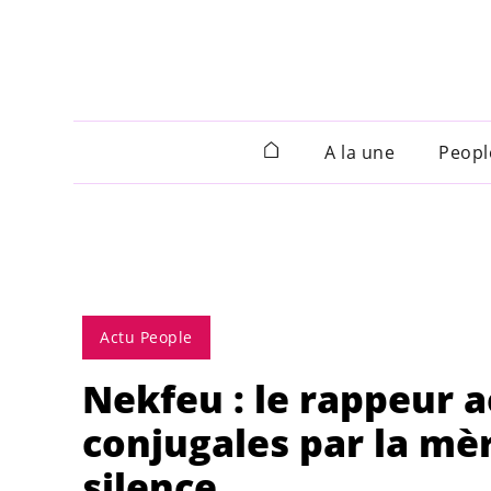
A la une
Peopl
Actu People
Nekfeu : le rappeur 
conjugales par la mère
silence