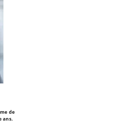
Nekfeu : le rappeur accusé de violences conjugales par la mère de s
ime de
e ans.