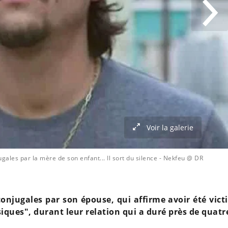
Voir la galerie
gales par la mère de son enfant... Il sort du silence
- Nekfeu @ DR
onjugales par son épouse, qui affirme avoir été vict
iques", durant leur relation qui a duré près de quatr