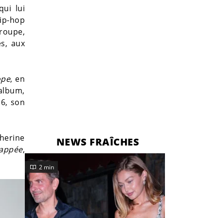
qui lui
ip-hop
groupe,
s, aux
ope
, en
album,
16, son
therine
NEWS FRAÎCHES
happée
,
2 min