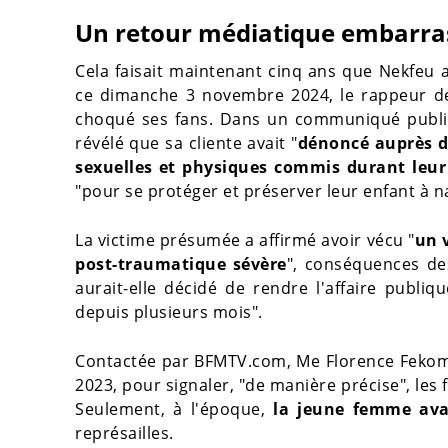
Un retour médiatique embarra
Cela faisait maintenant cinq ans que Nekfeu a
ce dimanche 3 novembre 2024, le rappeur de 3
choqué ses fans. Dans un communiqué publié
révélé que sa cliente avait "
dénoncé auprès de
sexuelles et physiques commis durant leur
"pour se protéger et préserver leur enfant à na
La victime présumée a affirmé avoir vécu "
un 
post-traumatique sévère
", conséquences des 
aurait-elle décidé de rendre l'affaire publiqu
depuis plusieurs mois".
Contactée par BFMTV.com, Me Florence Fekom a
2023, pour signaler, "de manière précise", les f
Seulement, à l'époque,
la jeune femme avai
représailles.