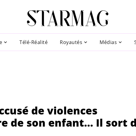
e
Télé-Réalité
Royautés
Médias
accusé de violences
 de son enfant... Il sort 