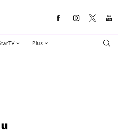
StarTV
Plus
du