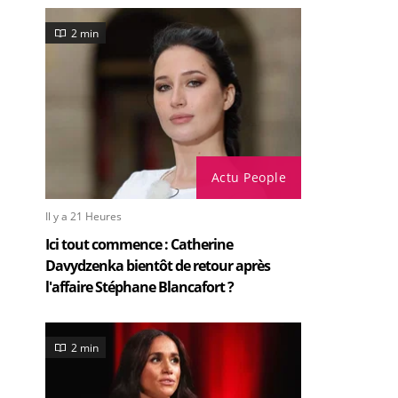
2 min
Actu People
Il y a 21 Heures
Ici tout commence : Catherine
Davydzenka bientôt de retour après
l'affaire Stéphane Blancafort ?
2 min