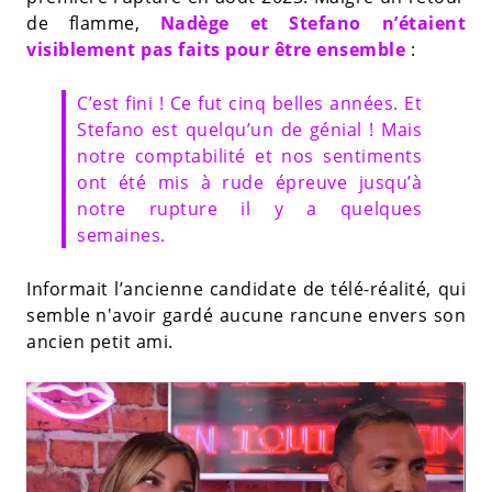
de flamme,
Nadège et Stefano n’étaient
visiblement pas faits pour être ensemble
:
C’est fini ! Ce fut cinq belles années. Et
Stefano est quelqu’un de génial ! Mais
notre comptabilité et nos sentiments
ont été mis à rude épreuve jusqu’à
notre rupture il y a quelques
semaines.
Informait l’ancienne candidate de télé-réalité, qui
semble n'avoir gardé aucune rancune envers son
ancien petit ami.