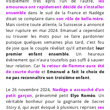
Visiblement très épris l’un de l’autre,
les
amoureux ont rapidement décidé de s’installer
ensemble
dans le sud de la France et Nadège
disait se complaire dans
son rôle de belle-mère
.
Mais contre toute attente, la Suissesse a annoncé
leur rupture en mai 2024. Emanuel a cependant
su trouver les mots pour se faire pardonner
puisque quelques semaines plus tard, c’est fou
de joie que le couple révélait qu’il attendait
leur
premier enfant ensemble
. Un heureux
évènement qui n’aura toutefois pas suffi à sauver
leur relation. Car
le retour de flamme aura été
de courte durée
et
Emanuel a fait le choix de
ne pas reconnaître son troisième enfant
.
Le 26 novembre 2024,
Nadège a accouché d’un
petit garçon
, prénommé petit
Elyo Roméo
. Un
véritable bonheur pour la gagnante de
Secret
Story 6
, qui avait évoqué à plusieurs reprises
ses