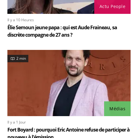
Actu People
Il y a 10 Heures
Élie Semoun jeune papa : qui est Aude Fraineau, sa
discrète compagne de 27 ans ?
2 min
Médias
Il y a 1 Jour
Fort Boyard : pourquoi Eric Antoine refuse de participer à
nouveau à l'émission