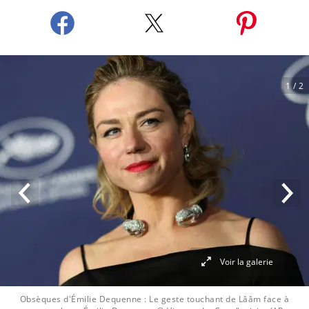
1
/ 2
Voir la galerie
Obsèques d'Émilie Dequenne : Le geste touchant de Lââm face à