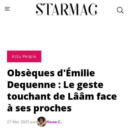
Actu People
Obsèques d'Émilie
Dequenne : Le geste
touchant de Lââm face
à ses proches
27 Mar 2025 par
Hawa C.