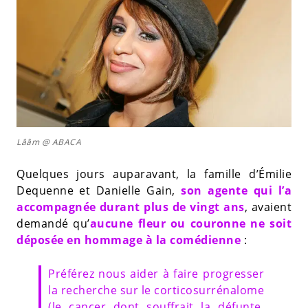
Lââm @ ABACA
Quelques jours auparavant, la famille d’Émilie
Dequenne et Danielle Gain,
son agente qui l’a
accompagnée durant plus de vingt ans
, avaient
demandé qu’
aucune fleur ou couronne ne soit
déposée en hommage à la comédienne
:
Préférez nous aider à faire progresser
la recherche sur le corticosurrénalome
(le cancer dont souffrait la défunte,