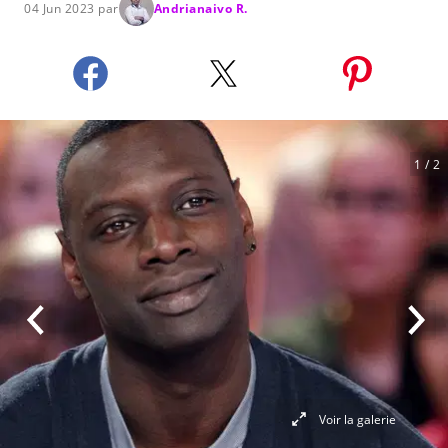
04 Jun 2023 par
Andrianaivo R.
1
/ 2
Voir la galerie