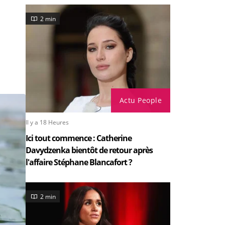
2 min
Actu People
Il y a 18 Heures
Ici tout commence : Catherine
Davydzenka bientôt de retour après
l'affaire Stéphane Blancafort ?
2 min