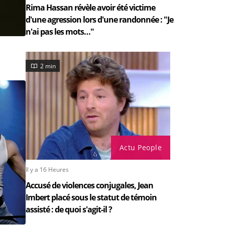
Rima Hassan révèle avoir été victime
d'une agression lors d'une randonnée : "Je
n'ai pas les mots…"
2 min
Actu People
Il y a 16 Heures
Accusé de violences conjugales, Jean
Imbert placé sous le statut de témoin
assisté : de quoi s'agit-il ?