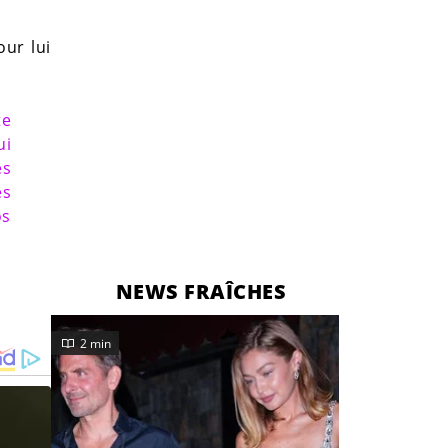
ur lui
te
ui
es
es
os
NEWS FRAÎCHES
2 min