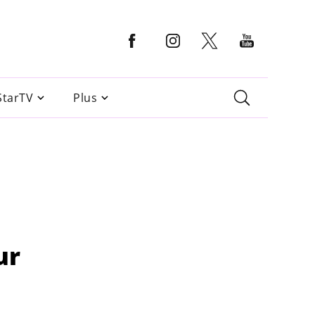
StarTV
Plus
ur