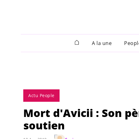
A la une
Peopl
Actu People
Mort d'Avicii : Son p
soutien