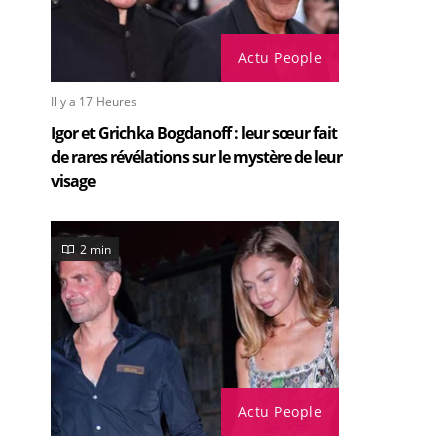
Actu People
Il y a 17 Heures
Igor et Grichka Bogdanoff : leur sœur fait
de rares révélations sur le mystère de leur
visage
2 min
Actu People