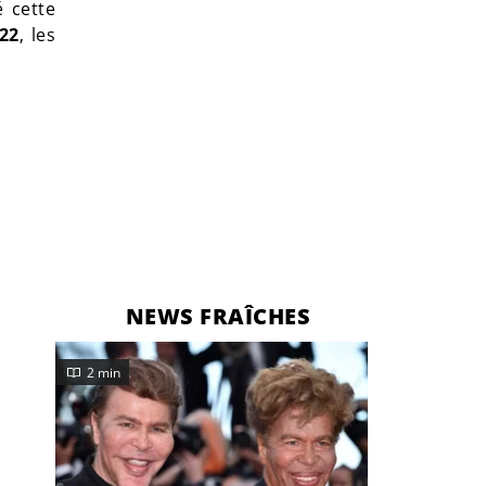
é cette
22
, les
NEWS FRAÎCHES
2 min