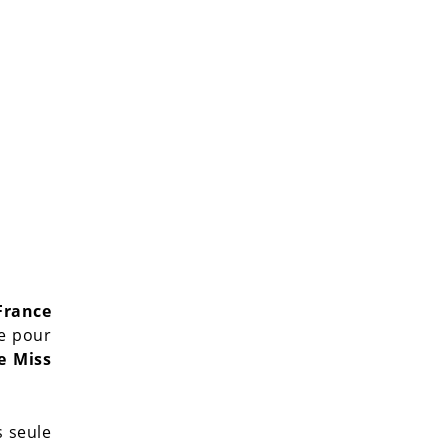
France
ne pour
e Miss
s seule