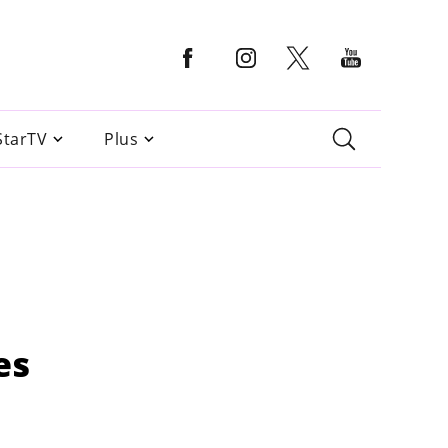
StarTV
Plus
es