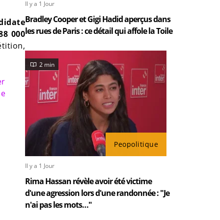
Il y a 1 Jour
Bradley Cooper et Gigi Hadid aperçus dans
didate
les rues de Paris : ce détail qui affole la Toile
88 000
tition,
2 min
er
me
Peopolitique
Il y a 1 Jour
Rima Hassan révèle avoir été victime
d'une agression lors d'une randonnée : "Je
n'ai pas les mots…"