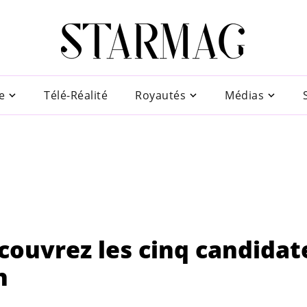
e
Télé-Réalité
Royautés
Médias
couvrez les cinq candidat
n