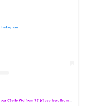
r Instagram
Une publication partagée par Cécile Wolfrom ?? (@cecilewolfromoff)