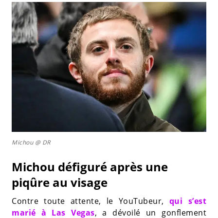
Michou @ DR
Michou défiguré après une
piqûre au visage
Contre toute attente, le YouTubeur,
qui s’est
marié à Las Vegas
, a dévoilé un gonflement