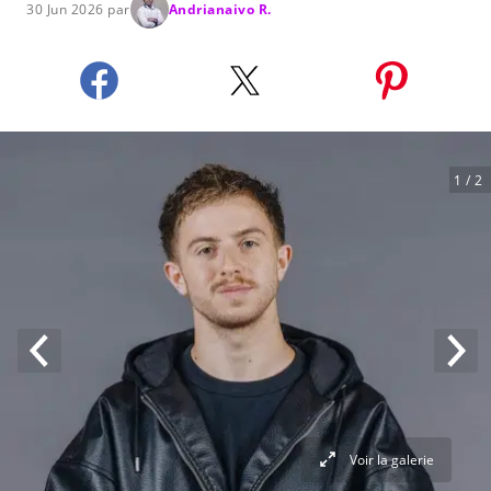
30 Jun 2026 par
Andrianaivo R.
1
/ 2
Voir la galerie