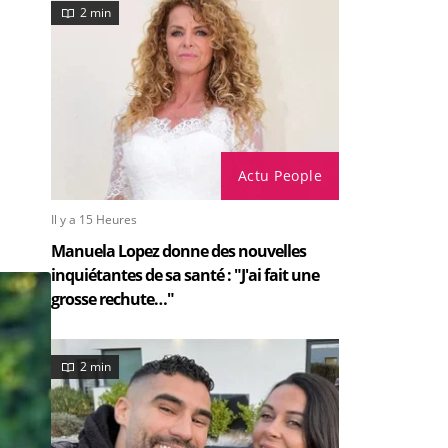
2 min
Actu People
Il y a 15 Heures
Manuela Lopez donne des nouvelles
inquiétantes de sa santé : "J'ai fait une
grosse rechute…"
2 min