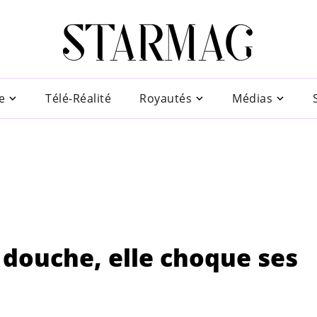
e
Télé-Réalité
Royautés
Médias
a douche, elle choque ses