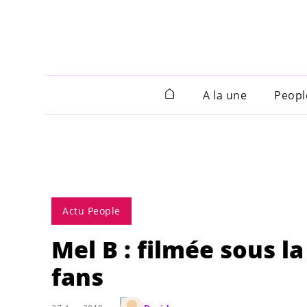
A la une
Peopl
Actu People
Mel B : filmée sous l
fans