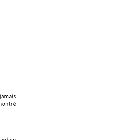
jamais
 montré
Stephen