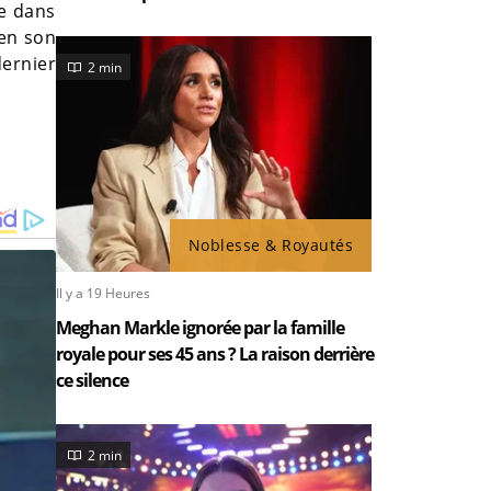
ne dans
ien son
dernier
2 min
Noblesse & Royautés
Il y a 19 Heures
Meghan Markle ignorée par la famille
royale pour ses 45 ans ? La raison derrière
ce silence
2 min