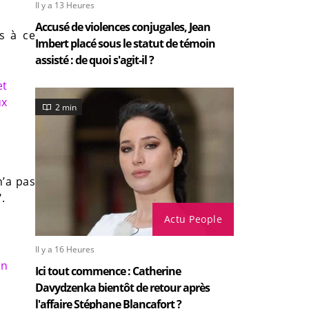
Il y a 13 Heures
Accusé de violences conjugales, Jean
s à ce
Imbert placé sous le statut de témoin
assisté : de quoi s'agit-il ?
et
ux
2 min
 n’a pas
.
Actu People
Il y a 16 Heures
in
Ici tout commence : Catherine
Davydzenka bientôt de retour après
l'affaire Stéphane Blancafort ?