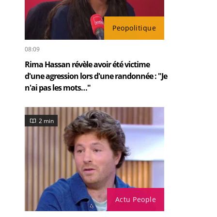
Peopolitique
08:09
Rima Hassan révèle avoir été victime
d'une agression lors d'une randonnée : "Je
n'ai pas les mots…"
2 min
Actu People