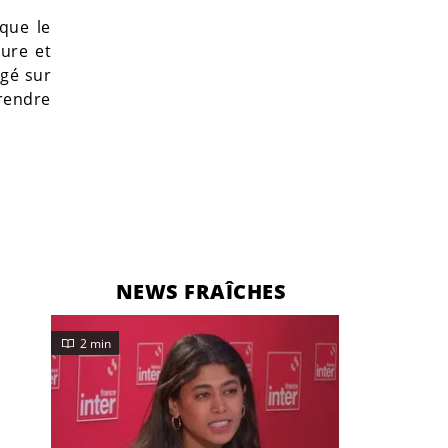
 que le
ure et
agé sur
prendre
NEWS FRAÎCHES
2 min