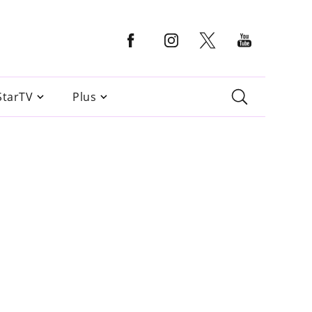
StarTV
Plus
n