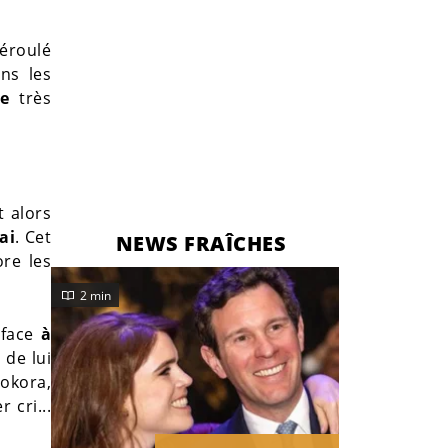
éroulé
ns les
ce
très
t alors
ai
. Cet
NEWS FRAÎCHES
ore les
2 min
 face
à
 de lui
Pokora,
 cri...