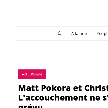
A la une
Peopl
Actu People
Matt Pokora et Christ
L'accouchement ne s
prévu