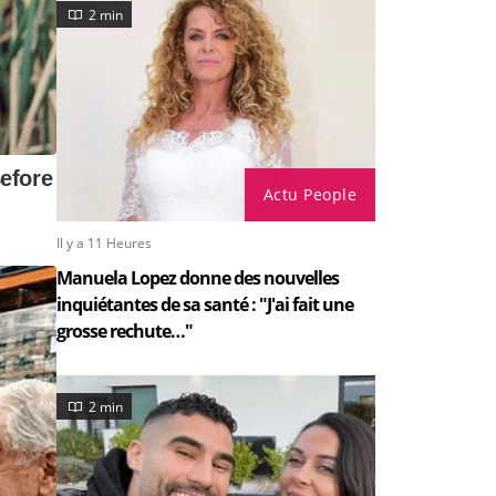
2 min
Actu People
Il y a 11 Heures
Manuela Lopez donne des nouvelles
inquiétantes de sa santé : "J'ai fait une
grosse rechute…"
2 min