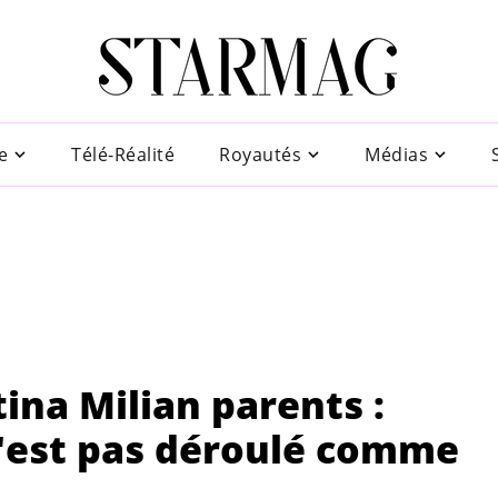
e
Télé-Réalité
Royautés
Médias
ina Milian parents :
'est pas déroulé comme