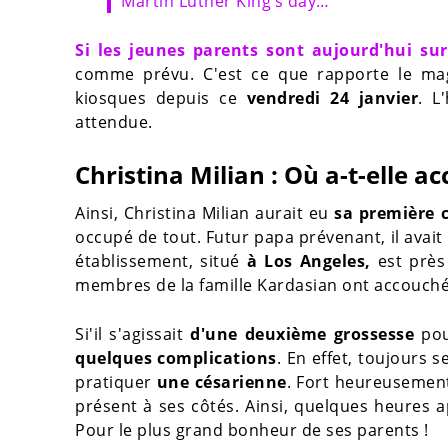
Martin Luther King’s day…
Si les jeunes parents sont aujourd'hui su
comme prévu. C'est ce que rapporte le m
kiosques depuis ce
vendredi 24 janvier
. L
attendue.
Christina Milian : Où a-t-elle a
Ainsi, Christina Milian aurait eu
sa première 
occupé de tout. Futur papa prévenant, il avait
établissement, situé
à Los Angeles,
est près 
membres de la famille Kardasian ont accouché
Si'il s'agissait
d'une deuxième grossesse
pour
quelques complications
. En effet, toujours 
pratiquer
une césarienne
. Fort heureusement
présent à ses côtés. Ainsi, quelques heures apr
Pour le plus grand bonheur de ses parents !