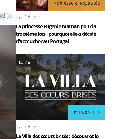
Noblesse & Royautés
Il y a 5 Heures
La princesse Eugenie maman pour la
troisième fois : pourquoi elle a décidé
d'accoucher au Portugal
2 min
Télé-Réalité
Il y a 7 Heures
La Villa des cœurs brisés : découvrez le