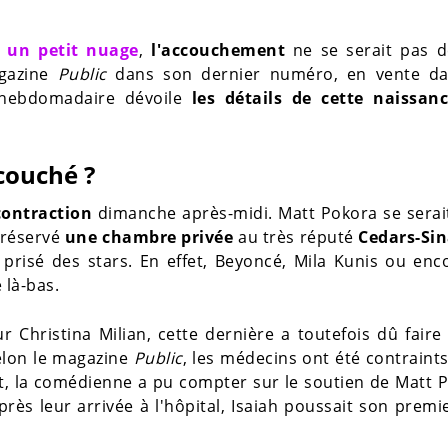
r un petit nuage
,
l'accouchement
ne se serait pas d
agazine
Public
dans son dernier numéro, en vente da
'hebdomadaire dévoile
les détails de cette naissan
ccouché ?
contraction
dimanche après-midi. Matt Pokora se serai
 réservé
une chambre privée
au très réputé
Cedars-Sin
prisé des stars. En effet, Beyoncé, Mila Kunis ou enc
 là-bas.
 Christina Milian, cette dernière a toutefois dû faire
selon le magazine
Public
, les médecins ont été contraints
, la comédienne a pu compter sur le soutien de Matt 
ès leur arrivée à l'hôpital, Isaiah poussait son premier