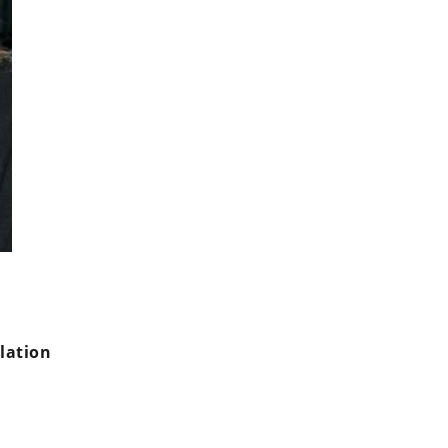
Manon Azem officialise sa rupture avec Vinnie Dargaud (Scènes 
lation