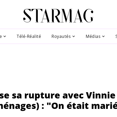
e
Télé-Réalité
Royautés
Médias
se sa rupture avec Vinnie
énages) : "On était mari