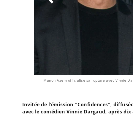
 Azem @ DR
Manon Azem officialise sa rupture avec Vinnie Da
Invitée de l’émission "Confidences", diffus
avec le comédien Vinnie Dargaud, après dix