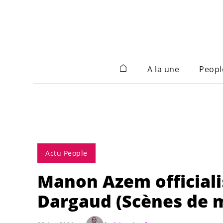
A la une
Peopl
Actu People
Manon Azem officiali
Dargaud (Scènes de m