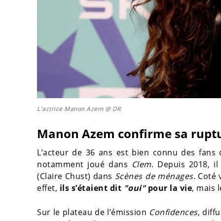
L'actrice Manon Azem @ DR
Manon Azem confirme sa ruptu
L’acteur de 36 ans est bien connu des fans d
notamment joué dans
Clem
. Depuis 2018, i
(Claire Chust) dans
Scènes de ménages
. Coté
effet,
ils s’étaient dit
"oui"
pour la vie
, mais l
Sur le plateau de l’émission
Confidences
, dif