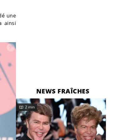
rdé une
a ainsi
NEWS FRAÎCHES
2 min