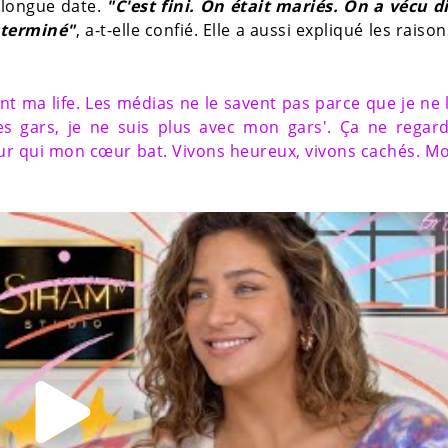
longue date.
"C'est fini. On était mariés. On a vécu d
t terminé"
, a-t-elle confié. Elle a aussi expliqué les raiso
nt ma life. Les médias ne le savent pas parce que je ne 
 les gars, je ne suis plus avec mon gars'. Ça ne regar
ur qui mon cœur bat. Vivons heureux, vivons cachés. Mo