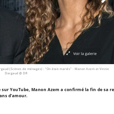
Voir la galerie
rgaud (Scènes de ménages) : "On était mariés"
- Manon Azem et Vinnie
Dargaud @ DR
ée sur YouTube, Manon Azem a confirmé la fin de sa re
 ans d’amour.