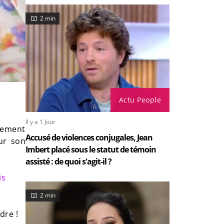
2 min
Actu People
Il y a 1 Jour
plement
Accusé de violences conjugales, Jean
sur son
Imbert placé sous le statut de témoin
assisté : de quoi s'agit-il ?
is
2 min
dre !