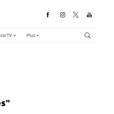
StarTV
Plus
és"