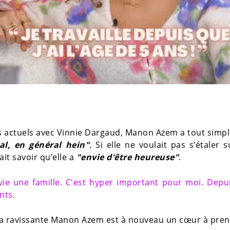
s actuels avec Vinnie Dargaud, Manon Azem a tout sim
al, en général hein"
. Si elle ne voulait pas s’étaler 
ait savoir qu’elle a
"envie d'être heureuse"
.
 vie une famille. C'est hyper important pour moi. Depu
nts.
la ravissante Manon Azem est à nouveau un cœur à pren