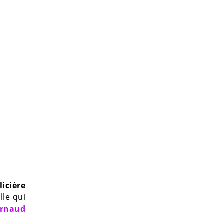
icière
lle qui
rnaud