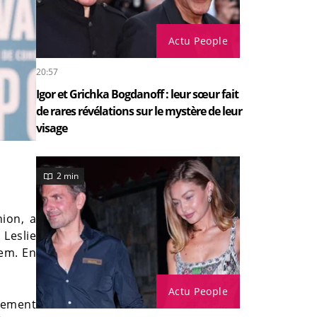
Actu People
20:57
Igor et Grichka Bogdanoff : leur sœur fait
de rares révélations sur le mystère de leur
visage
2 min
nion, a
 Leslie
zem. En
Actu People
ivement