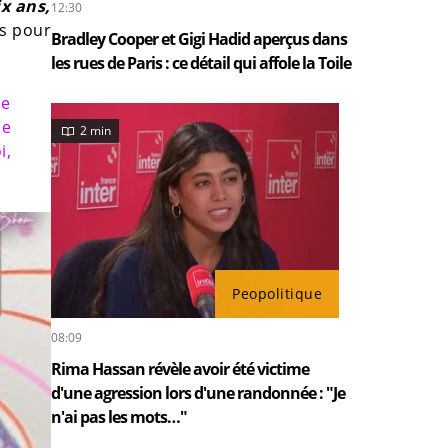
ix ans,
12:30
ns pour
Bradley Cooper et Gigi Hadid aperçus dans
les rues de Paris : ce détail qui affole la Toile
le
de
2 min
i,
Peopolitique
08:09
Rima Hassan révèle avoir été victime
d'une agression lors d'une randonnée : "Je
n'ai pas les mots…"