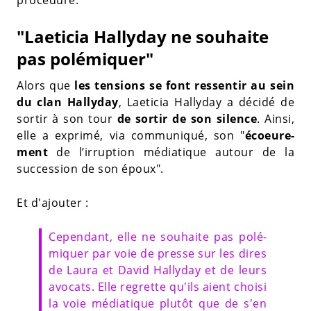
"Laeticia Hallyday ne souhaite
pas polémiquer"
Alors que
les tensions se font ressentir au sein
du clan Hallyday
, Laeticia Hallyday a décidé de
sortir à son tour
de sortir de son silence
. Ainsi,
elle a exprimé, via communiqué, son "
écoeu­re­
ment
de l’ir­rup­tion média­tique autour de la
succes­sion de son époux".
Et d'ajouter :
Cepen­dant, elle ne souhaite pas polé­
miquer par voie de presse sur les dires
de Laura et David Hally­day et de leurs
avocats. Elle regrette qu'ils aient choisi
la voie média­tique plutôt que de s'en