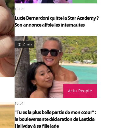
13:06
Lucie Bernardoni quitte la Star Academy ?
Son annonce affole les internautes
2 min
Actu People
10:54
"Tu es la plus belle partie de mon cœur" :
la bouleversante déclaration de Laeticia
Hallyday à sa fille Jade