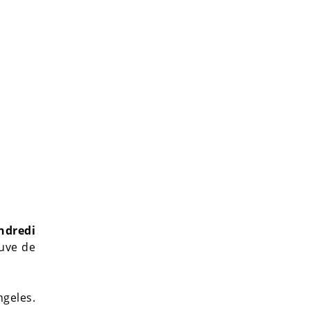
ndredi
uve de
ngeles.