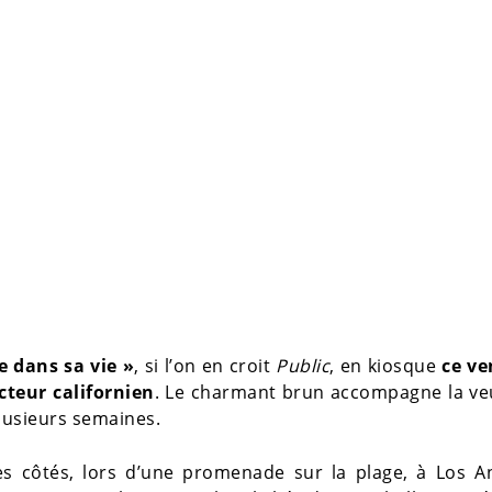
 dans sa vie »
, si l’on en croit
Public
, en kiosque
ce ve
teur californien
. Le charmant brun accompagne la ve
lusieurs semaines.
ses côtés, lors d’une promenade sur la plage, à Los A