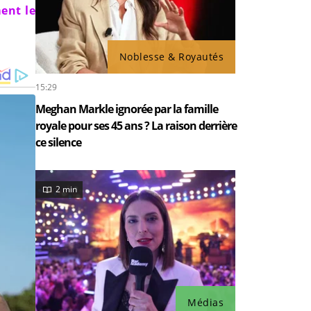
ent le
Noblesse & Royautés
15:29
Meghan Markle ignorée par la famille
royale pour ses 45 ans ? La raison derrière
ce silence
2 min
Médias