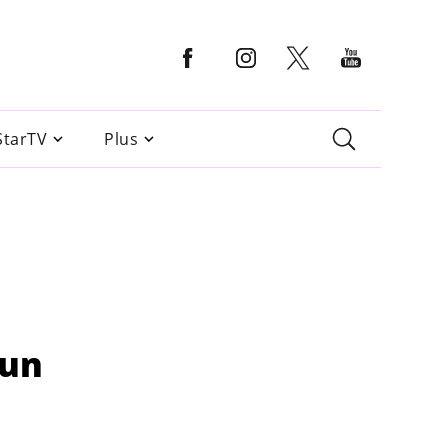
StarTV
Plus
 un