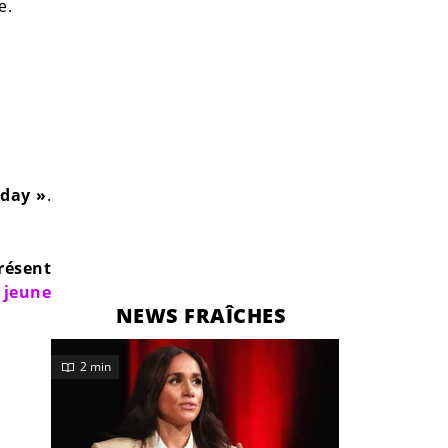
e.
yday »
.
résent
 jeune
NEWS FRAÎCHES
2 min