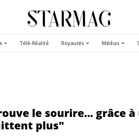
e
Télé-Réalité
Royautés
Médias
rouve le sourire… grâce à
ittent plus"