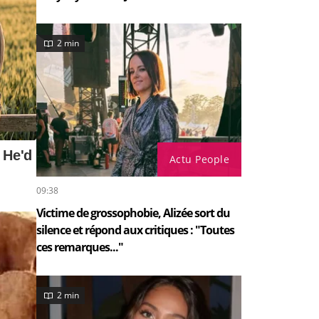
2 min
Actu People
09:38
Victime de grossophobie, Alizée sort du
silence et répond aux critiques : "Toutes
ces remarques..."
2 min