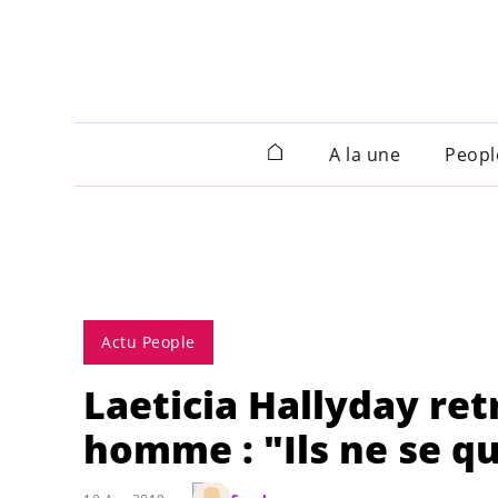
A la une
Peopl
Actu People
Laeticia Hallyday ret
homme : "Ils ne se qu