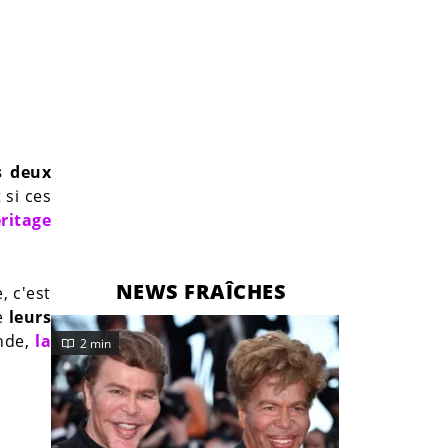
s deux
 si ces
ritage
NEWS FRAÎCHES
, c'est
e
leurs
ende,
la
2 min