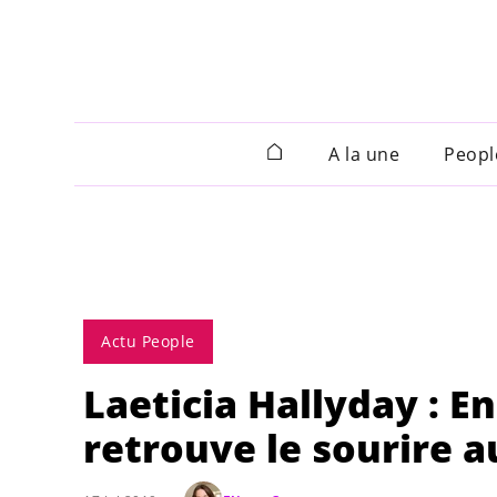
A la une
Peopl
Actu People
Laeticia Hallyday : E
retrouve le sourire 