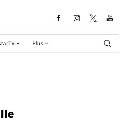
StarTV
Plus
lle