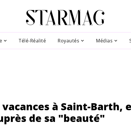
e
Télé-Réalité
Royautés
Médias
n vacances à Saint-Barth, e
auprès de sa "beauté"