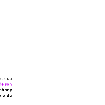
ères du
de son
Johnny
vie du