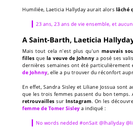
Humiliée, Laeticia Hallyday aurait alors
lâché 
23 ans, 23 ans de vie ensemble, et aucu
A Saint-Barth, Laeticia Hallyda
Mais tout cela n'est plus qu'un
mauvais sou
filles
que
la veuve de Johnny
a posé ses valis
dernières semaines ont été particulièrement
de Johnny
, elle a pu trouver du réconfort aup
En effet, Sandra Sisley et Liliane Jossua sont 
que les trois femmes passent du bon temps. Ai
retrouvailles
sur
Instagram
. On les découvr
femme de Tomer Sisley
a indiqué :
No words nedded #onSait @lhallyday @lil