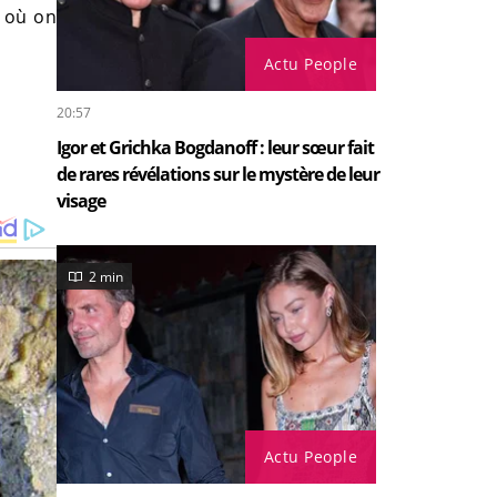
 où on
Actu People
20:57
Igor et Grichka Bogdanoff : leur sœur fait
de rares révélations sur le mystère de leur
visage
2 min
Actu People