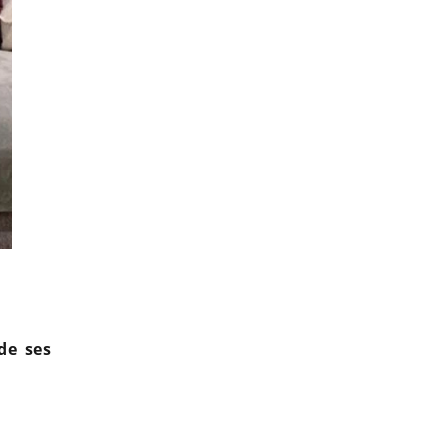
Lady Gaga : Des agresseurs volent ses chiens et blessent par balle
de ses