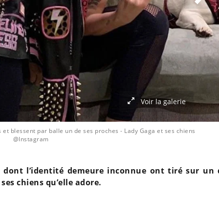
Voir la galerie
 et blessent par balle un de ses proches
- Lady Gaga et ses chiens
@Instagram
dont l’identité demeure inconnue ont tiré sur un 
 ses chiens qu’elle adore.