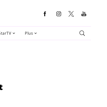
StarTV
Plus
t