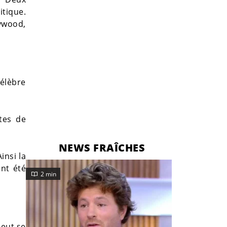
itique.
lywood,
célèbre
tes de
NEWS FRAÎCHES
insi la
nt été
2 min
peut se