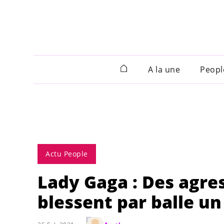
A la une
Peopl
Actu People
Lady Gaga : Des agres
blessent par balle un