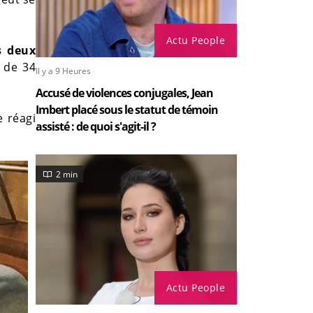
Actu People
s deux
 de 34
Il y a 9 Heures
Accusé de violences conjugales, Jean
Imbert placé sous le statut de témoin
e réagi
assisté : de quoi s'agit-il ?
2 min
Actu People