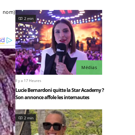
i nom)
2 min
Médias
Il y a 17 Heures
Lucie Bernardoni quitte la Star Academy ?
Son annonce affole les internautes
2 min