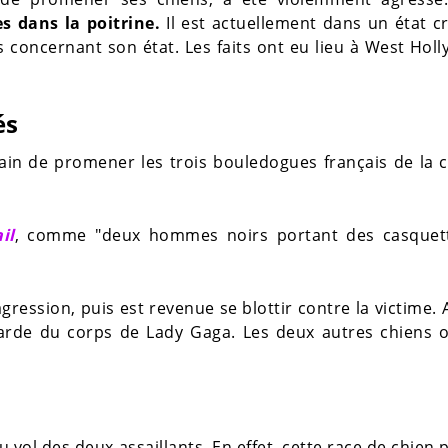
es
dans la poitrine.
Il est actuellement dans un état cr
 concernant son état. Les faits ont eu lieu à West Hol
és
rain de promener les trois bouledogues français de la 
il
, comme "deux hommes noirs portant des casquet
.
gression, puis est revenue se blottir contre la victime. A
arde du corps de Lady Gaga. Les deux autres chiens o
vol des deux assaillants. En effet, cette race de chien 