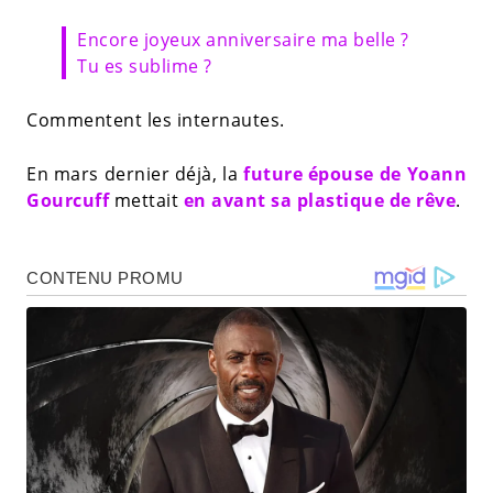
Encore joyeux anniversaire ma belle ?
Tu es sublime ?
Commentent les internautes.
En mars dernier déjà, la
future épouse de Yoann
Gourcuff
mettait
en avant sa plastique de rêve
.