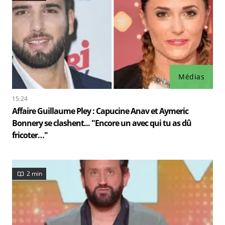
Médias
15:24
Affaire Guillaume Pley : Capucine Anav et Aymeric
Bonnery se clashent... "Encore un avec qui tu as dû
fricoter…"
2 min