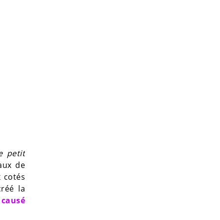
e petit
eaux de
x cotés
réé la
a causé