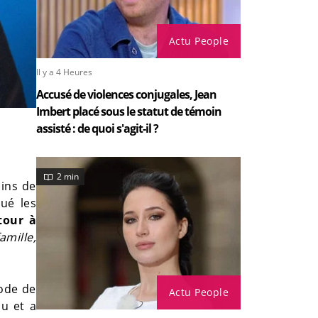
Actu People
Il y a 4 Heures
Accusé de violences conjugales, Jean
Imbert placé sous le statut de témoin
assisté : de quoi s'agit-il ?
2 min
oins de
qué les
tour à
amille,
mode de
Actu People
au et a