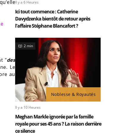
qu’elle
Il y a 6 Heures
Ici tout commence : Catherine
Davydzenka bientôt de retour après
Je
l'affaire Stéphane Blancafort ?
2 min
t "
des
ne. Le
core au
Noblesse & Royautés
Il y a 10 Heures
Meghan Markle ignorée par la famille
royale pour ses 45 ans ? La raison derrière
ce silence