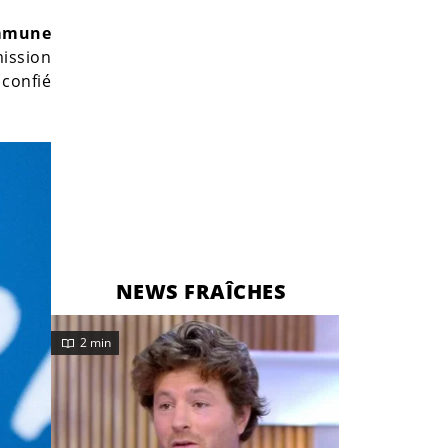
ommune
mission
 confié
NEWS FRAÎCHES
2 min