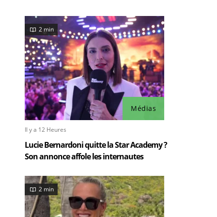
2 min
Médias
Il y a 12 Heures
Lucie Bernardoni quitte la Star Academy ?
Son annonce affole les internautes
2 min