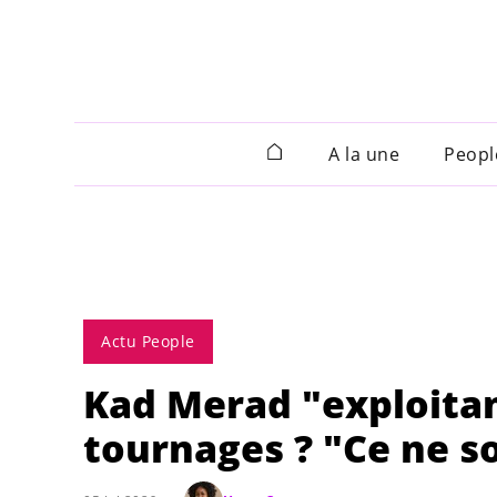
A la une
Peopl
Actu People
Kad Merad "exploitan
tournages ? "Ce ne s