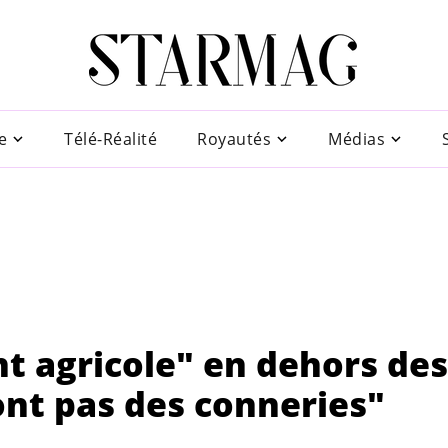
e
Télé-Réalité
Royautés
Médias
t agricole" en dehors des
ont pas des conneries"