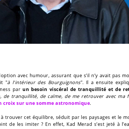
doption avec humour, assurant que s’il n’y avait pas m
it "
à l'intérieur des Bourguignons
". Il a ensuite expli
siness par
un besoin viscéral de tranquillité et de re
, de tranquillité, de calme, de me retrouver avec ma f
 un croix sur une somme astronomique
.
 à trouver cet équilibre, séduit par les paysages et le 
int de les imiter ? En effet, Kad Merad s’est jeté à l’e