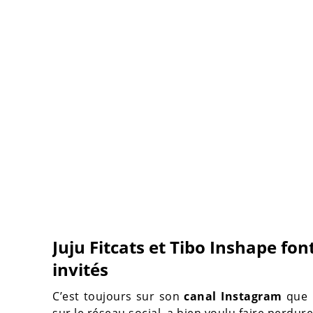
Juju Fitcats et Tibo Inshape fon
invités
C’est toujours sur son
canal Instagram
que l
sur le réseau social, a bien voulu faire perdu