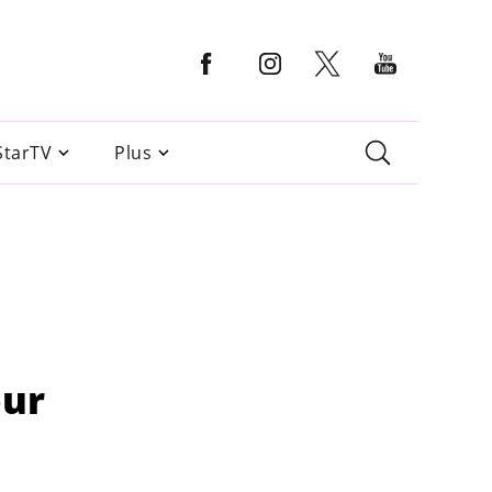
StarTV
Plus
our