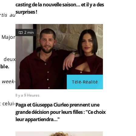
casting de la nouvelle saison… et il y a des
surprises !
rtis au
2 min
r Major
s deux
ble.
e week-
Télé-Réalité
Il y a 9 Heures
 celui-
Paga et Giuseppa Ciurleo prennent une
grande décision pour leurs filles : "Ce choix
leur appartiendra…"