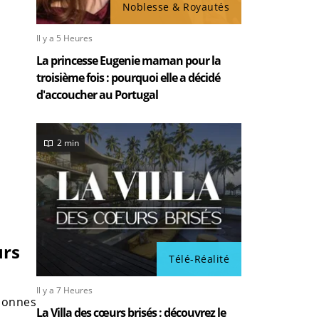
Noblesse & Royautés
Il y a 5 Heures
La princesse Eugenie maman pour la
troisième fois : pourquoi elle a décidé
d'accoucher au Portugal
2 min
urs
Télé-Réalité
Il y a 7 Heures
rsonnes
La Villa des cœurs brisés : découvrez le