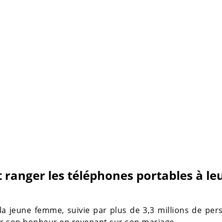
t ranger les téléphones portables à le
a jeune femme, suivie par plus de 3,3 millions de pe
rer son bonheur en revenant sur son mariage.