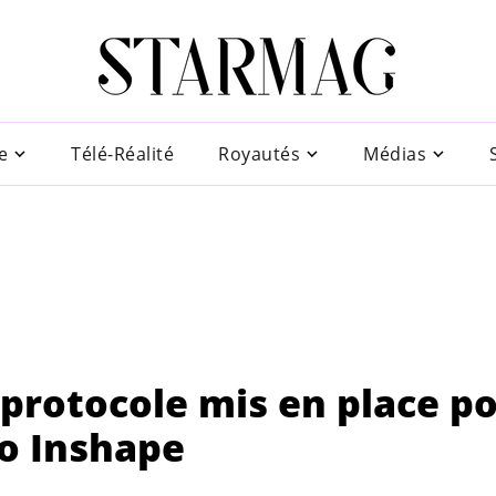
e
Télé-Réalité
Royautés
Médias
e protocole mis en place p
o Inshape