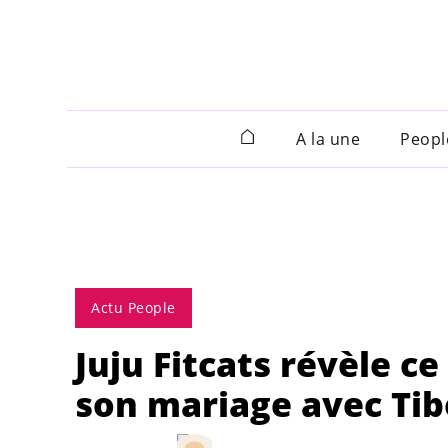
A la une
Peopl
Actu People
Juju Fitcats révèle c
son mariage avec Tib