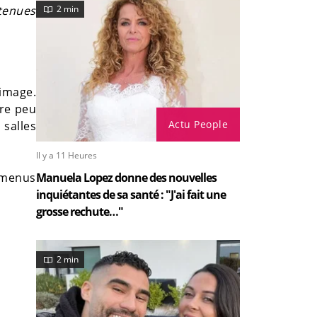
 tenues
2 min
 image.
ère peu
Actu People
 salles
Il y a 11 Heures
s menus
Manuela Lopez donne des nouvelles
inquiétantes de sa santé : "J'ai fait une
grosse rechute…"
2 min