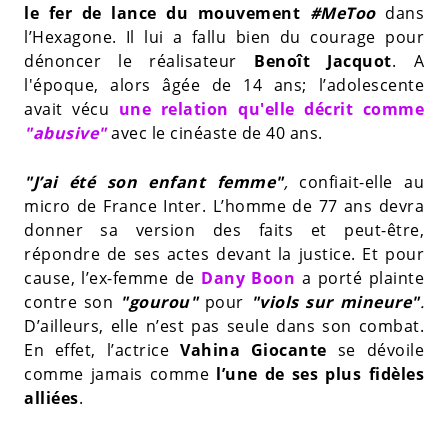
le fer de lance du mouvement
#MeToo
dans
l’Hexagone. Il lui a fallu bien du courage pour
dénoncer le réalisateur
Benoît Jacquot
. A
l'époque, alors âgée de 14 ans; l’adolescente
avait vécu
une relation qu'elle décrit comme
"abusive"
avec le cinéaste de 40 ans.
"J’ai été son enfant femme"
,
confiait-elle au
micro de France Inter. L’homme de 77 ans devra
donner sa version des faits et peut-être,
répondre de ses actes devant la justice. Et pour
cause, l’ex-femme de
Dany Boon
a porté plainte
contre son
"gourou"
pour
"viols sur mineure"
.
D’ailleurs, elle n’est pas seule dans son combat.
En effet, l’actrice
Vahina Giocante
se dévoile
comme jamais comme
l’une de ses plus fidèles
alliées
.