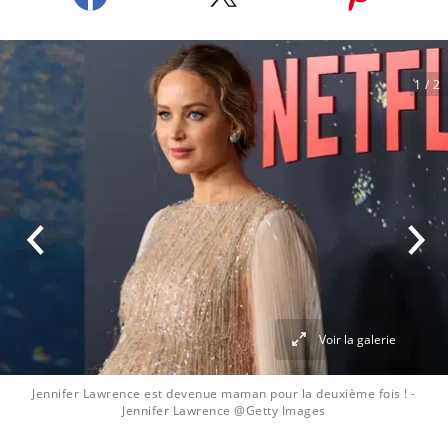
1
/ 2
Voir la galerie
Jennifer Lawrence est devenue maman pour la deuxième fois !
-
Jennifer Lawrence @Getty Images