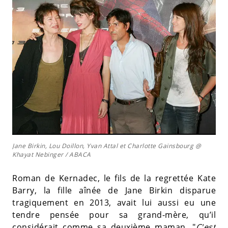
Jane Birkin, Lou Doillon, Yvan Attal et Charlotte Gainsbourg @
Khayat Nebinger / ABACA
Roman de Kernadec, le fils de la regrettée Kate
Barry, la fille aînée de Jane Birkin disparue
tragiquement en 2013, avait lui aussi eu une
tendre pensée pour sa grand-mère, qu’il
considérait comme sa deuxième maman. "
C'est