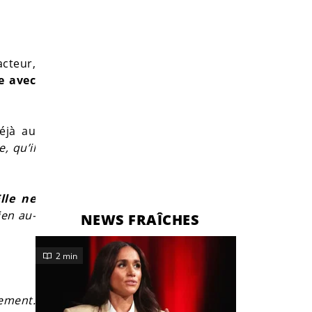
’acteur,
e avec
éjà au
, qu’il
lle ne
ien au-
NEWS FRAÎCHES
2 min
ement.