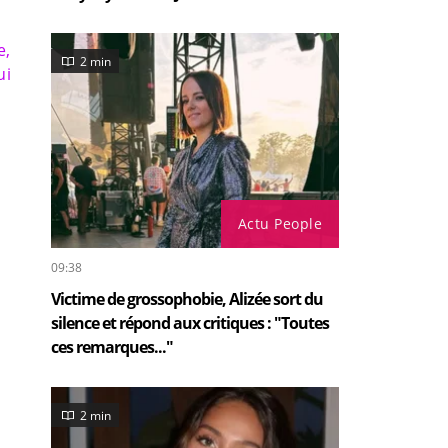
e,
2 min
ui
Actu People
09:38
Victime de grossophobie, Alizée sort du
silence et répond aux critiques : "Toutes
ces remarques..."
2 min