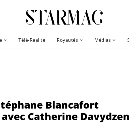
e
Télé-Réalité
Royautés
Médias
Stéphane Blancafort
le avec Catherine Davydze