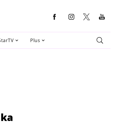
StarTV
Plus
nka