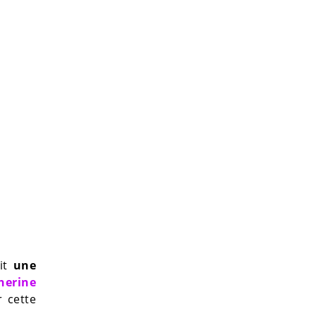
ait
une
herine
 cette