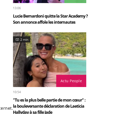
13:06
Lucie Bernardoni quitte la Star Academy ?
Son annonce affole les internautes
2 min
Actu People
10:54
"Tu es la plus belle partie de mon cœur" :
la bouleversante déclaration de Laeticia
ernet.
Hallyday à sa fille Jade