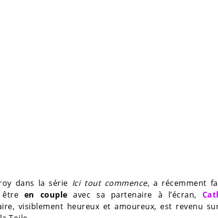
eroy dans la série
Ici tout commence
, a récemment f
 être
en couple
avec sa partenaire à l’écran,
Cat
aire, visiblement heureux et amoureux, est revenu sur
la Toile.