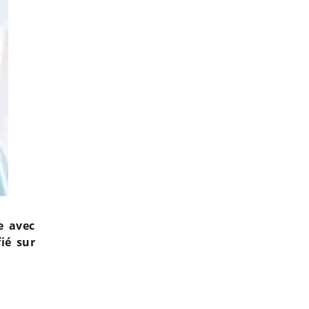
e avec
ié sur