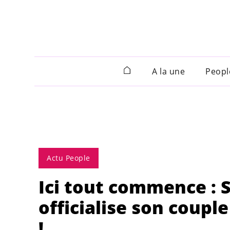
A la une
Peopl
Actu People
Ici tout commence : 
officialise son coup
!