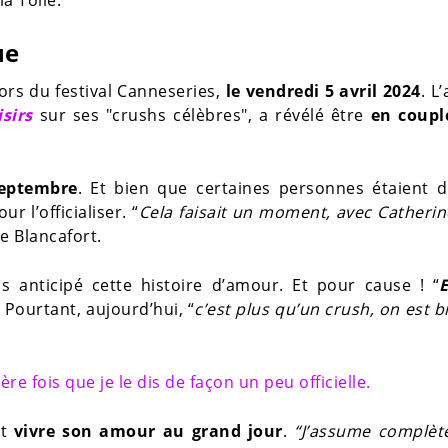
ue
ors du festival Canneseries,
le vendredi 5 avril 2024
. L
isirs
sur ses "crushs célèbres", a révélé être
en coupl
eptembre
. Et bien que certaines personnes étaient d
 l’officialiser. “
Cela faisait un moment, avec Catherine
e Blancafort.
s anticipé cette histoire d’amour. Et pour cause ! “
E
il. Pourtant, aujourd’hui, “
c’est plus qu’un crush, on est b
re fois que je le dis de façon un peu officielle.
it
vivre son amour au grand jour
.
“J’assume complèt