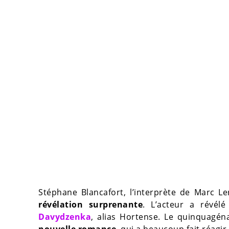
Stéphane Blancafort, l’interprète de Marc L
révélation surprenante
. L’acteur a révélé
Davydzenka
, alias Hortense. Le quinquagén
nouvelle romance
, qui a beaucoup fait réagir 