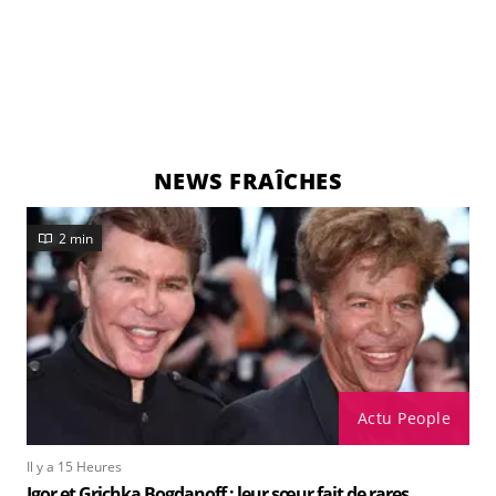
NEWS FRAÎCHES
2 min
Actu People
Il y a 15 Heures
Igor et Grichka Bogdanoff : leur sœur fait de rares