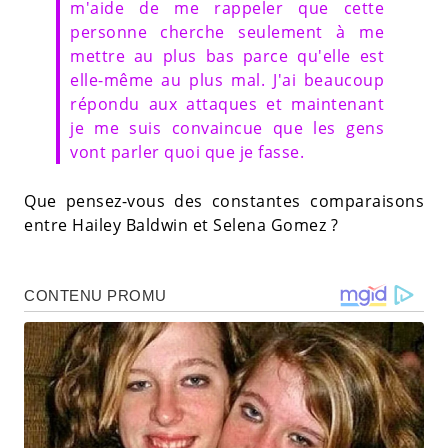
m'aide de me rappeler que cette
personne cherche seulement à me
mettre au plus bas parce qu'elle est
elle-même au plus mal. J'ai beaucoup
répondu aux attaques et maintenant
je me suis convaincue que les gens
vont parler quoi que je fasse.
Que pensez-vous des constantes comparaisons
entre Hailey Baldwin et Selena Gomez ?