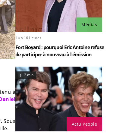
Médias
Il y a 16 Heures
Fort Boyard : pourquoi Eric Antoine refuse
de participer à nouveau à l'émission
2 min
 tenu à
Daniel
"
. Sous
Actu People
lle.