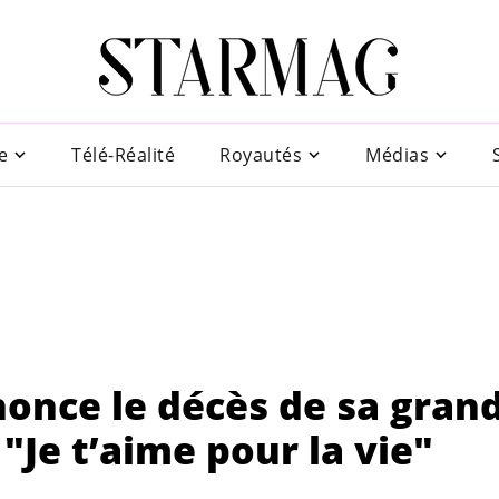
e
Télé-Réalité
Royautés
Médias
nonce le décès de sa grand
"Je t’aime pour la vie"