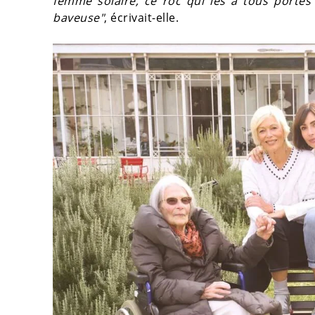
femme solaire, ce roc qui les a tous portés 
baveuse"
, écrivait-elle.