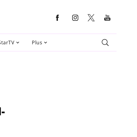
StarTV
Plus
-