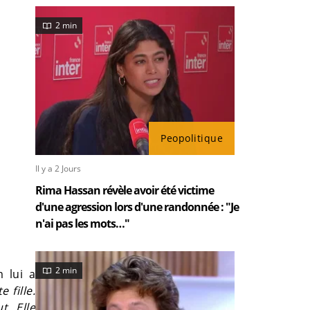
2 min
Peopolitique
Il y a 2 Jours
Rima Hassan révèle avoir été victime
d'une agression lors d'une randonnée : "Je
n'ai pas les mots…"
2 min
 lui a
 fille.
t. Elle