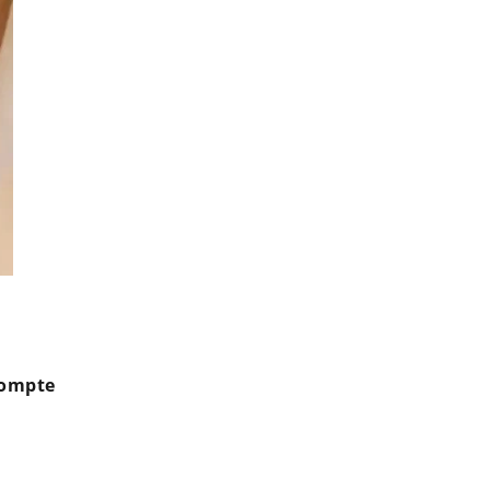
Géraldine Maillet annonce le décès de sa grand-mère sur Instagra
famille @ DR
compte