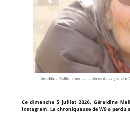
aillet et sa
Géraldine Maillet annonce le décès de sa grand-mèr
Ce dimanche 5 juillet 2026, Géraldine Ma
Instagram. La chroniqueuse de W9 a perdu sa