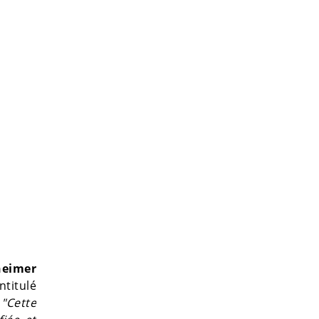
heimer
ntitulé
.
"Cette