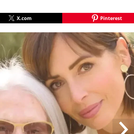
X.com
Pinterest
1
/ 