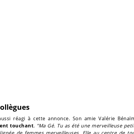
collègues
aussi réagi à cette annonce. Son amie Valérie Bénaïm
ment touchant
.
"Ma Gé. Tu as été une merveilleuse petite
 lignée de femmes merveilleuses. Elle au centre de tou