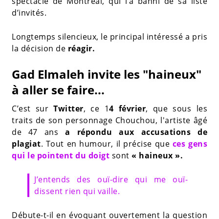
spectacle de Montréal, qui l’a banni de sa liste
d’invités.
Longtemps silencieux, le principal intéressé a pris
la décision de
réagir.
Gad Elmaleh invite les "haineux"
à aller se faire...
C’est sur
Twitter
, ce 1
4 février
, que sous les
traits de son personnage Chouchou, l'artiste âgé
de 47 ans
a répondu aux accusations de
plagiat
. Tout en humour, il précise que
ces gens
qui le pointent du doigt
sont
« haineux ».
J’entends des ouï-dire qui me ouï-
dissent rien qui vaille.
Débute-t-il en évoquant ouvertement la question