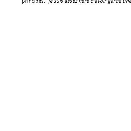
principes. “
Je suis assez fière d’avoir gardé un