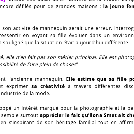
encore défilés pour de grandes maisons :
la jeune f
à son activité de mannequin serait une erreur. Interro
 ressentir en voyant sa fille évoluer dans un enviro
 souligné que la situation était aujourd’hui différente.
elle n’en fait pas son métier principal. Elle est phot
ossibilité de faire plein de choses
”.
ement l’ancienne mannequin.
Elle estime que sa fille p
ut exprimer
sa créativité
à travers différentes disc
industrie de la mode.
eloppé un intérêt marqué pour la photographie et la pe
re semble surtout
apprécier le fait qu’Ilona Smet ait ch
 en s’inspirant de son héritage familial tout en affir