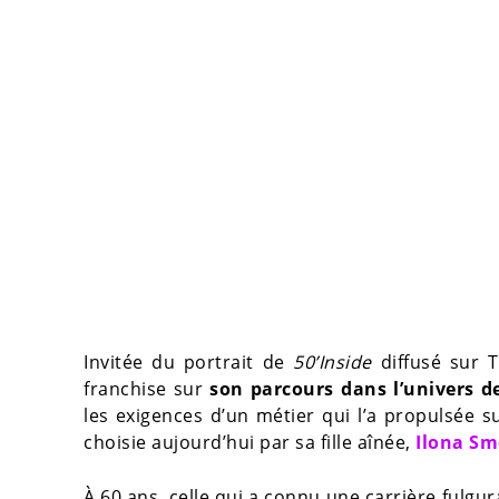
Invitée du portrait de
50’Inside
diffusé sur 
franchise sur
son parcours dans l’univers d
les exigences d’un métier qui l’a propulsée su
choisie aujourd’hui par sa fille aînée,
Ilona Sm
À 60 ans, celle qui a connu une carrière fulg