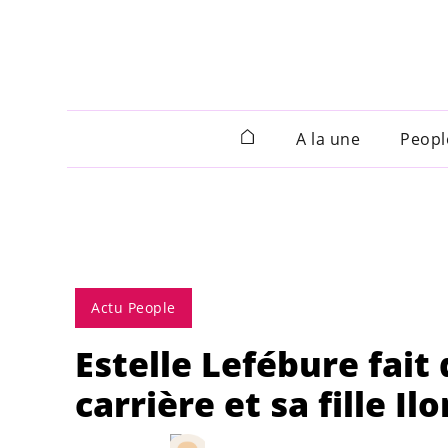
A la une
Peopl
Actu People
Estelle Lefébure fait
carrière et sa fille I