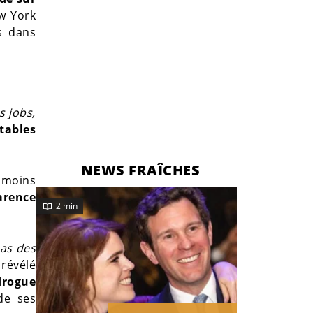
ew York
s dans
s jobs,
tables
NEWS FRAÎCHES
n moins
arence
2 min
pas des
 révélé
drogue
de ses