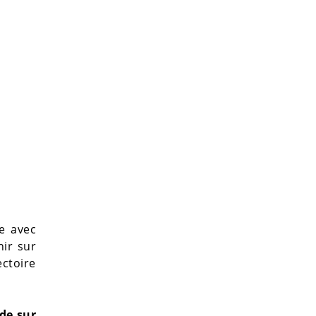
ée avec
nir sur
ectoire
de sur