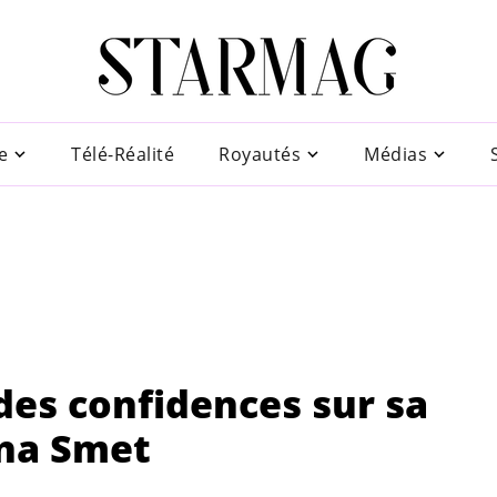
e
Télé-Réalité
Royautés
Médias
 des confidences sur sa
lona Smet