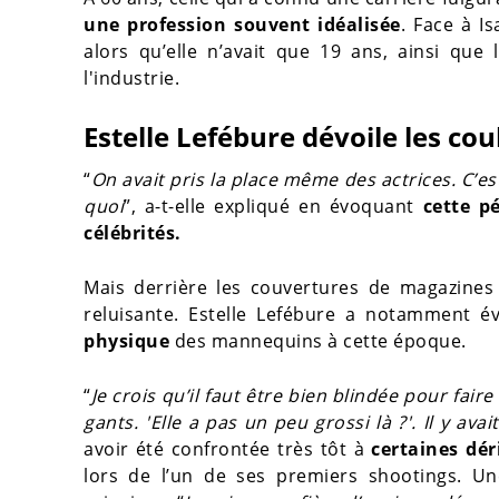
une profession souvent idéalisée
. Face à I
alors qu’elle n’avait que 19 ans, ainsi que
l'industrie.
Estelle Lefébure dévoile les c
“
On avait pris la place même des actrices. C’est
quoi
”, a-t-elle expliqué en évoquant
cette p
célébrités.
Mais derrière les couvertures de magazines e
reluisante. Estelle Lefébure a notamment 
physique
des mannequins à cette époque.
“
Je crois qu’il faut être bien blindée pour fai
gants. 'Elle a pas un peu grossi là ?'. Il y av
avoir été confrontée très tôt à
certaines dér
lors de l’un de ses premiers shootings. Un