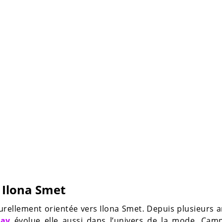
e Ilona Smet
aturellement orientée vers Ilona Smet. Depuis plusieurs 
day
évolue elle aussi dans l’univers de la mode. Cam