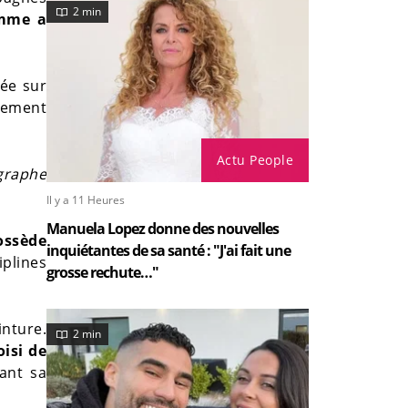
2 min
emme a
gée sur
nnement
Actu People
ographe
Il y a 11 Heures
Manuela Lopez donne des nouvelles
ossède
inquiétantes de sa santé : "J'ai fait une
iplines
grosse rechute…"
inture.
2 min
oisi de
mant sa