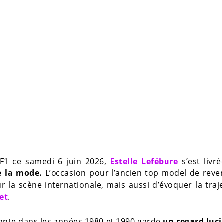
TF1 ce samedi 6 juin 2026,
Estelle Lefébure
s’est livr
e la mode.
L’occasion pour l’ancien top model de reve
r la scène internationale, mais aussi d’évoquer la traj
et
.
urante dans les années 1980 et 1990 garde
un regard luci