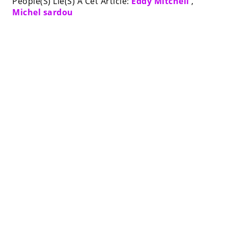
People(S) Lié(S) À Cet Article:
Eddy Mitchell
,
Michel sardou