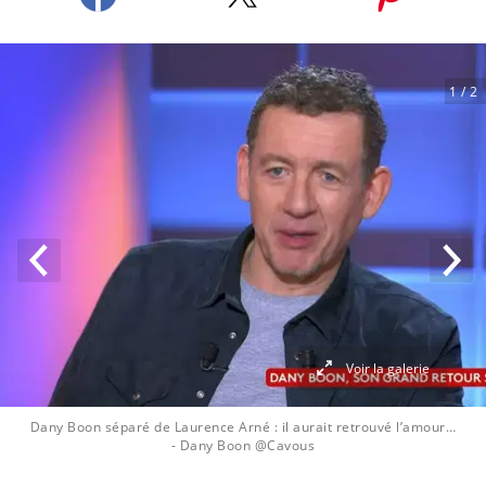
1
/ 2
Voir la galerie
Dany Boon séparé de Laurence Arné : il aurait retrouvé l’amour…
- Dany Boon @Cavous