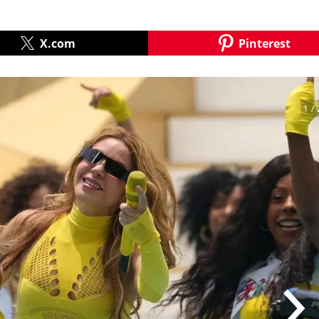
X.com
Pinterest
1
/ 