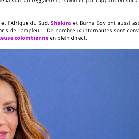
 la star du reggaeton J Balvin et par l’apparition surp
et l’Afrique du Sud,
Shakira
et Burna Boy ont aussi as
pris de l’ampleur ! De nombreux internautes sont con
teuse colombienne
en plein direct.