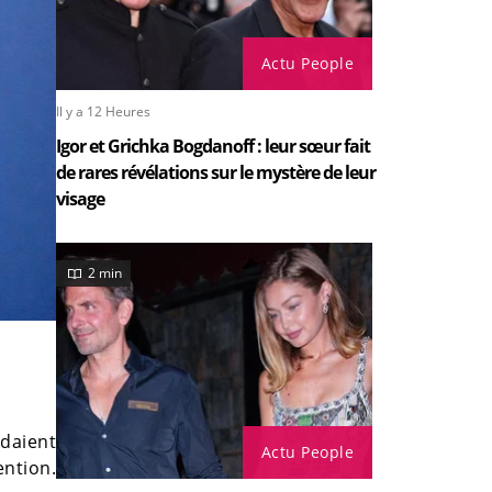
Actu People
Il y a 12 Heures
Igor et Grichka Bogdanoff : leur sœur fait
de rares révélations sur le mystère de leur
visage
2 min
ndaient
Actu People
ention.