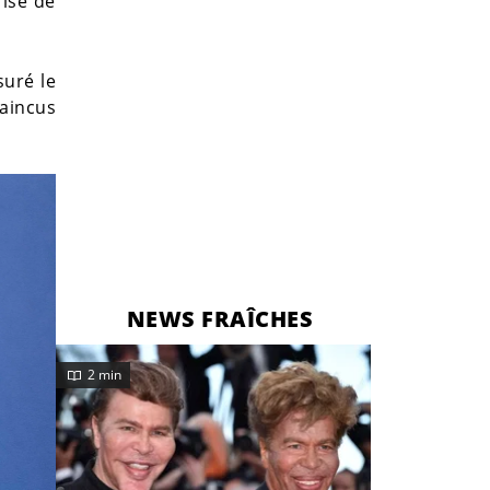
rise de
suré le
vaincus
NEWS FRAÎCHES
2 min