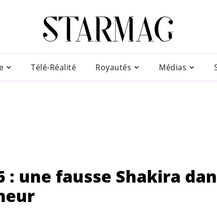
e
Télé-Réalité
Royautés
Médias
: une fausse Shakira dan
umeur