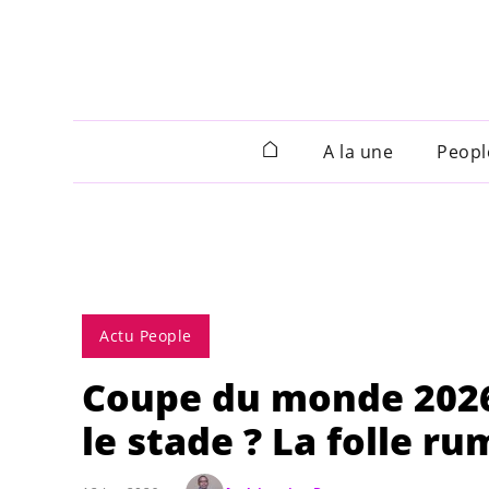
A la une
Peopl
Actu People
Coupe du monde 2026 
le stade ? La folle r