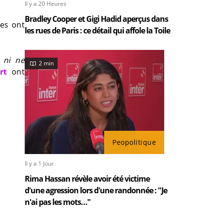
Il y a 20 Heures
Bradley Cooper et Gigi Hadid aperçus dans
tes ont
les rues de Paris : ce détail qui affole la Toile
 ni ne
2 min
rt
ont
Peopolitique
Il y a 1 Jour
Rima Hassan révèle avoir été victime
d'une agression lors d'une randonnée : "Je
n'ai pas les mots…"