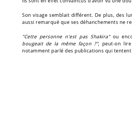
Ils sont en effet convaincus d’avoir vu une doub
Son visage semblait différent. De plus, des lu
aussi remarqué que ses déhanchements ne re
"Cette personne n'est pas Shakira"
ou enc
bougeait de la même façon ?"
, peut-on li
notamment parlé des publications qui tentent 