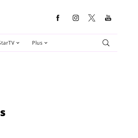
StarTV
Plus
s