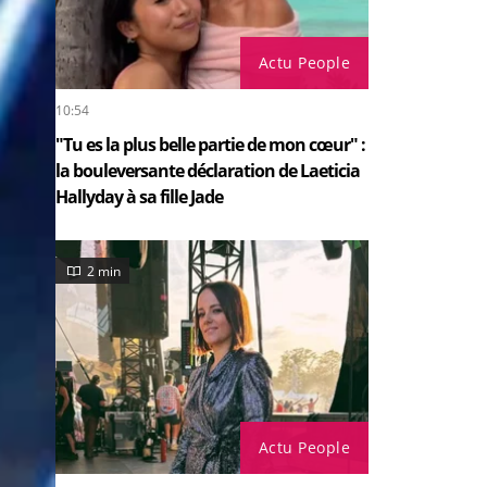
Actu People
10:54
"Tu es la plus belle partie de mon cœur" :
la bouleversante déclaration de Laeticia
Hallyday à sa fille Jade
2 min
Actu People