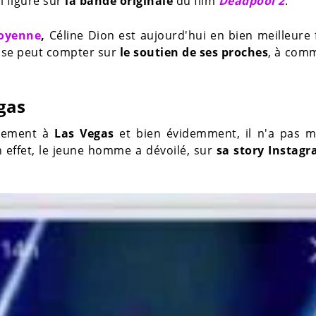
i figure sur
la bande originale
du film
Deadpool 2
.
moyenne
,
Céline Dion est aujourd'hui en bien meilleure
euse peut compter sur
le soutien de ses proches
, à com
gas
llement à
Las Vegas
et bien évidemment, il n'a pas 
 effet, le jeune homme a dévoilé, sur
sa story Instag