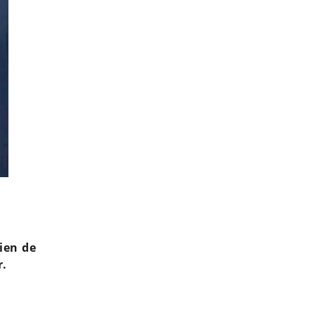
Céline Dion de retour sur scène : Pepe Munoz aux
ien de
r.