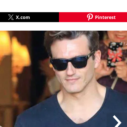
X.com
Pinterest
1
/ 