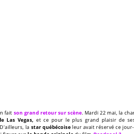
n fait
son grand retour sur scène
. Mardi 22 mai, la ch
de Las Vegas,
et ce pour le plus grand plaisir de ses
'ailleurs, la
star québécoise
leur avait réservé ce jour