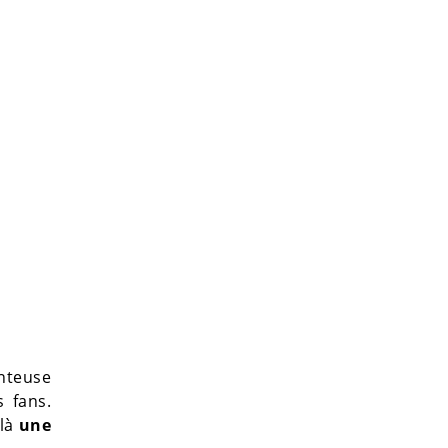
anteuse
 fans.
-là
une