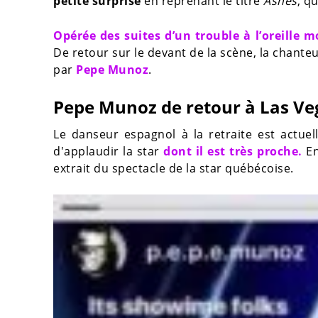
petite surprise
en reprenant le titre
Ashes
, qu
Opérée des suites d’un trouble à l’oreille 
De retour sur le devant de la scène, la chant
par
Pepe Munoz
.
Pepe Munoz de retour à Las Ve
Le danseur espagnol à la retraite est actue
d'applaudir la star
dont il est très proche.
En
extrait du spectacle de la star québécoise.