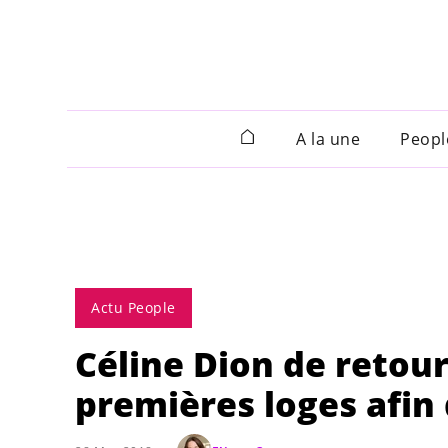
A la une
Peopl
Actu People
Céline Dion de retou
premières loges afin