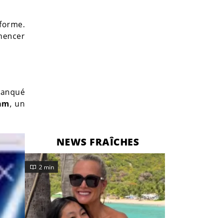
 forme.
mencer
manqué
ram
, un
NEWS FRAÎCHES
2 min