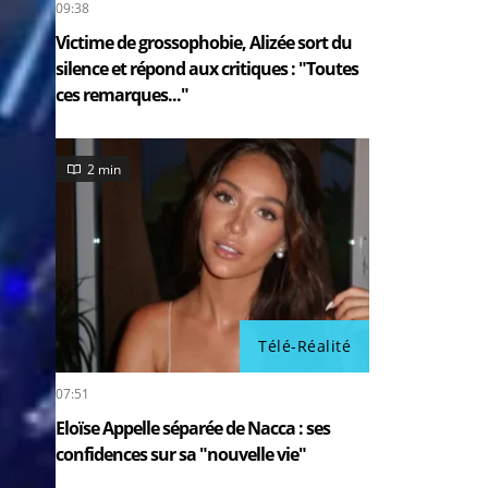
09:38
Victime de grossophobie, Alizée sort du
silence et répond aux critiques : "Toutes
ces remarques..."
2 min
Télé-Réalité
07:51
Eloïse Appelle séparée de Nacca : ses
confidences sur sa "nouvelle vie"