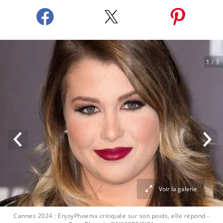
1
/ 3
Voir la galerie
Cannes 2024 : EnjoyPhoenix critiquée sur son poids, elle répond
-