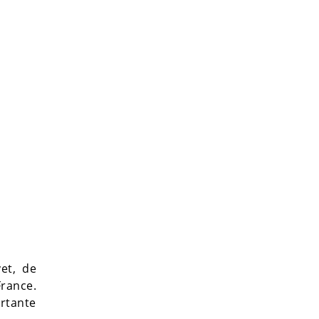
et, de
France.
ortante