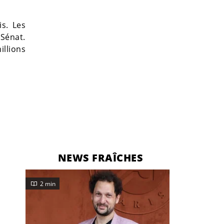
s. Les
 Sénat.
illions
NEWS FRAÎCHES
2 min