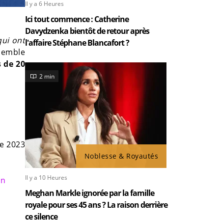
Il y a 6 Heures
Ici tout commence : Catherine
Davydzenka bientôt de retour après
qui ont
l'affaire Stéphane Blancafort ?
 semble
s de 20
2 min
re 2023
Noblesse & Royautés
Il y a 10 Heures
in
Meghan Markle ignorée par la famille
royale pour ses 45 ans ? La raison derrière
ce silence