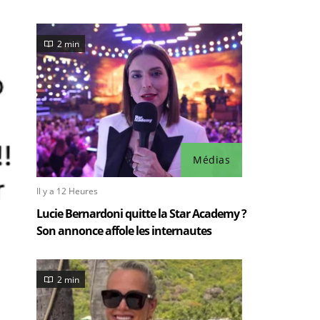
2 min
Médias
Il y a 12 Heures
Lucie Bernardoni quitte la Star Academy ?
Son annonce affole les internautes
2 min