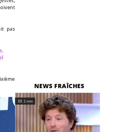
gestes,
doivent
ait pas
e,
el
dixième
NEWS FRAÎCHES
2 min