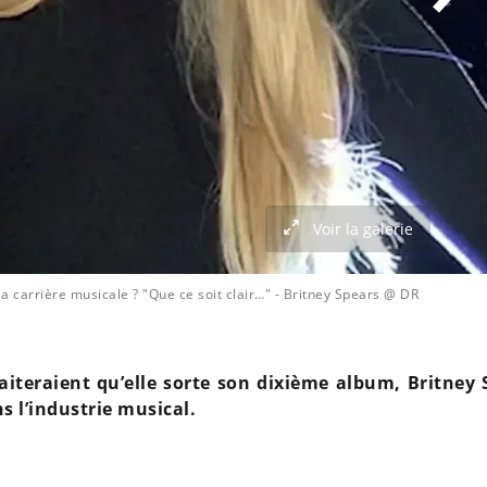
Voir la galerie
a carrière musicale ? "Que ce soit clair…"
- Britney Spears @ DR
aiteraient qu’elle sorte son dixième album, Britney 
s l’industrie musical.