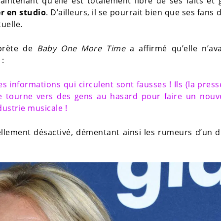
intenant qu’elle est totalement libre de ses faits et 
r en studio
. D’ailleurs, il se pourrait bien que ses fans 
uelle.
rprète de
Baby One More Time
a affirmé qu’elle n’av
 :
es informations qui circulent sont fausses ! Ils (la press
e tourne vers des gens au hasard pour faire un nouv
dustrie musicale !
uellement désactivé, démentant ainsi les rumeurs d’un 