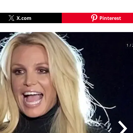
X.com
Pinterest
1
/ 