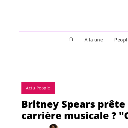
A la une
Peopl
Actu People
Britney Spears prête
carrière musicale ? "