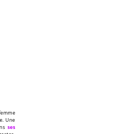
 femme
ée. Une
ans
ses