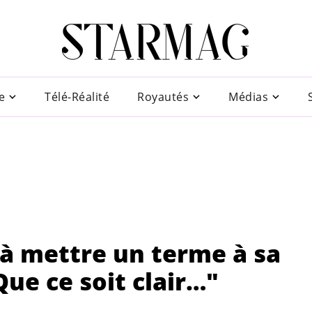
e
Télé-Réalité
Royautés
Médias
 à mettre un terme à sa
Que ce soit clair…"