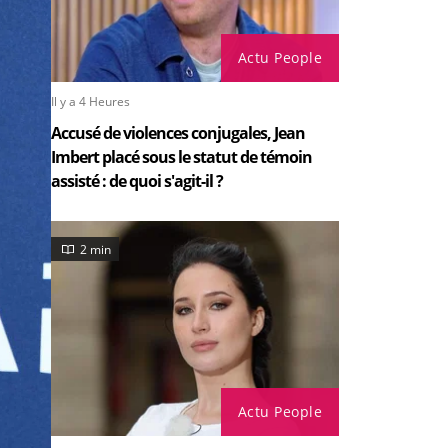
Actu People
Il y a 4 Heures
Accusé de violences conjugales, Jean
Imbert placé sous le statut de témoin
assisté : de quoi s'agit-il ?
2 min
Actu People