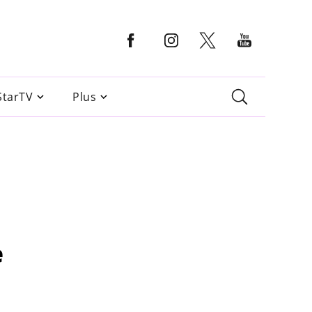
StarTV
Plus
e