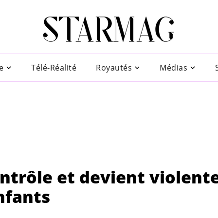
e
Télé-Réalité
Royautés
Médias
ntrôle et devient violent
nfants