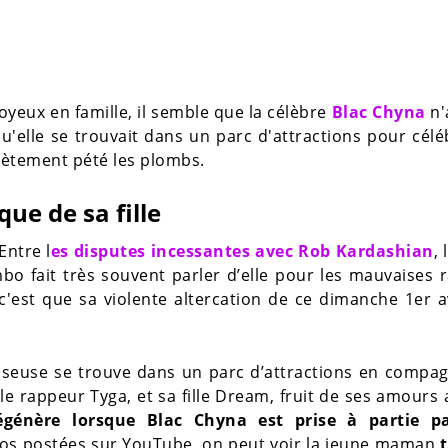
eux en famille, il semble que la célèbre
Blac Chyna
n'
u'elle se trouvait dans un parc d'attractions pour célé
plètement pété les plombs.
que de sa fille
Entre l
es disputes incessantes avec Rob Kardashian
,
imbo fait très souvent parler d’elle pour les mauvaises 
c'est que sa violente altercation de ce dimanche 1er a
aseuse se trouve dans un parc d’attractions en compag
le rappeur Tyga, et sa fille Dream, fruit de ses amours 
égénère lorsque Blac Chyna est prise à partie p
déos postées sur YouTube, on peut voir la jeune maman
t