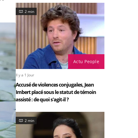
2 min
Actu People
Il y a 1 Jour
Accusé de violences conjugales, Jean
Imbert placé sous le statut de témoin
assisté : de quoi s'agit-il ?
2 min