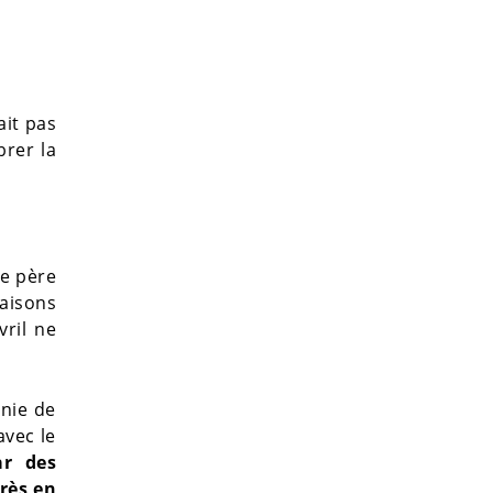
ait pas
brer la
 le père
raisons
vril ne
nie de
avec le
ar des
rès en