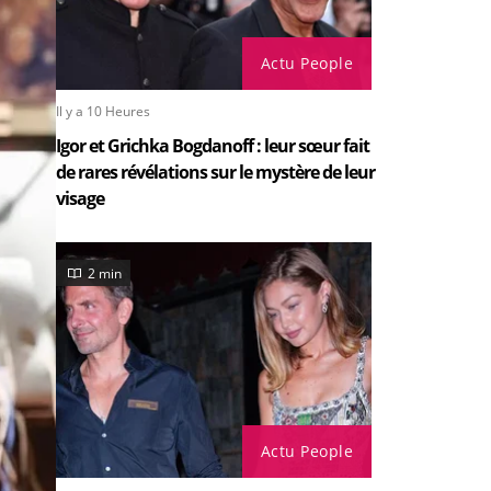
Actu People
Il y a 10 Heures
Igor et Grichka Bogdanoff : leur sœur fait
de rares révélations sur le mystère de leur
visage
2 min
Actu People