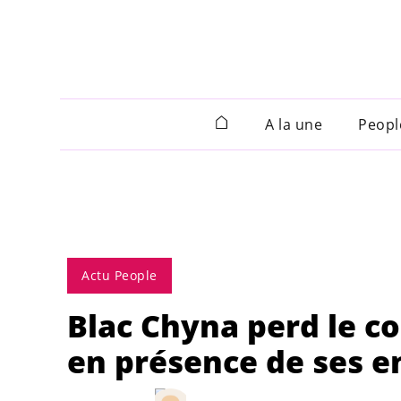
A la une
Peopl
Actu People
Blac Chyna perd le co
en présence de ses e