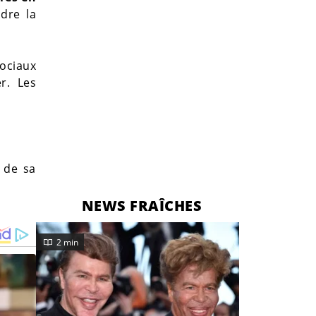
ndre la
sociaux
r. Les
s de sa
NEWS FRAÎCHES
2 min