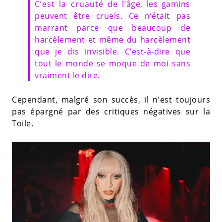
C’est la cruauté de l’âge, les gamins
peuvent être cruels. Ce n’était pas
marrant parce que beaucoup de
harcèlement et même du harcèlement
que je dis invisible. C’est-à-dire que
tout le monde se moque de moi sans
vraiment le dire.
Cependant, malgré son succès, il n'est toujours
pas épargné par des critiques négatives sur la
Toile.